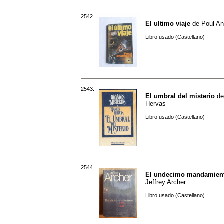
2542.
El ultimo viaje
de
Poul A
Libro usado (Castellano)
2543.
El umbral del misterio
d
Hervas
Libro usado (Castellano)
2544.
El undecimo mandamien
Jeffrey Archer
Libro usado (Castellano)