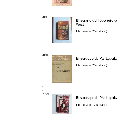
2557.
El verano del lobo rojo
d
West
Libro usado (Castellano)
2558.
El verdugo
de
Par Lagerkv
Libro usado (Castellano)
2559.
El verdugo
de
Pär Lagerkv
Libro usado (Castellano)