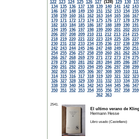
122
123
124
125
126
127
(128)
129
130
13
134
135
136
137
138
139
140
141
142
143
146
147
148
149
150
151
152
153
154
155
158
159
160
161
162
163
164
165
166
167
170
171
172
173
174
175
176
177
178
179
182
183
184
185
186
187
188
189
190
191
194
195
196
197
198
199
200
201
202
203
206
207
208
209
210
211
212
213
214
215
218
219
220
221
222
223
224
225
226
227
230
231
232
233
234
235
236
237
238
239
242
243
244
245
246
247
248
249
250
251
254
255
256
257
258
259
260
261
262
263
266
267
268
269
270
271
272
273
274
275
278
279
280
281
282
283
284
285
286
287
290
291
292
293
294
295
296
297
298
299
302
303
304
305
306
307
308
309
310
311
314
315
316
317
318
319
320
321
322
323
326
327
328
329
330
331
332
333
334
335
338
339
340
341
342
343
344
345
346
347
350
351
352
353
354
355
356
357
358
359
362
363
2541.
El ultimo verano de Klin
Hermann Hesse
Libro usado (Castellano)