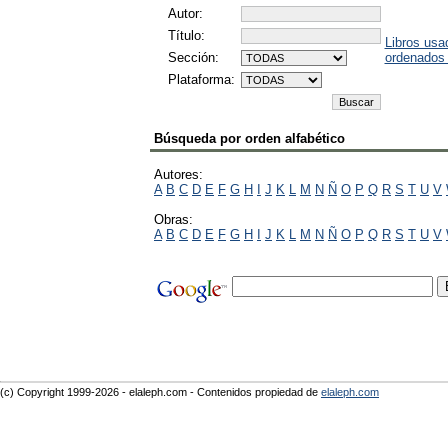
Autor:
Título:
Libros usa
Sección:
ordenados
Plataforma:
Búsqueda por orden alfabético
Autores:
A
B
C
D
E
F
G
H
I
J
K
L
M
N
Ñ
O
P
Q
R
S
T
U
V
Obras:
A
B
C
D
E
F
G
H
I
J
K
L
M
N
Ñ
O
P
Q
R
S
T
U
V
(c) Copyright 1999-2026 - elaleph.com - Contenidos propiedad de
elaleph.com