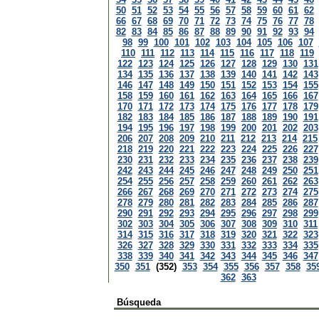
50
51
52
53
54
55
56
57
58
59
60
61
62
66
67
68
69
70
71
72
73
74
75
76
77
78
82
83
84
85
86
87
88
89
90
91
92
93
94
98
99
100
101
102
103
104
105
106
107
110
111
112
113
114
115
116
117
118
119
122
123
124
125
126
127
128
129
130
131
134
135
136
137
138
139
140
141
142
143
146
147
148
149
150
151
152
153
154
155
158
159
160
161
162
163
164
165
166
167
170
171
172
173
174
175
176
177
178
179
182
183
184
185
186
187
188
189
190
191
194
195
196
197
198
199
200
201
202
203
206
207
208
209
210
211
212
213
214
215
218
219
220
221
222
223
224
225
226
227
230
231
232
233
234
235
236
237
238
239
242
243
244
245
246
247
248
249
250
251
254
255
256
257
258
259
260
261
262
263
266
267
268
269
270
271
272
273
274
275
278
279
280
281
282
283
284
285
286
287
290
291
292
293
294
295
296
297
298
299
302
303
304
305
306
307
308
309
310
311
314
315
316
317
318
319
320
321
322
323
326
327
328
329
330
331
332
333
334
335
338
339
340
341
342
343
344
345
346
347
350
351
(352)
353
354
355
356
357
358
35
362
363
Búsqueda