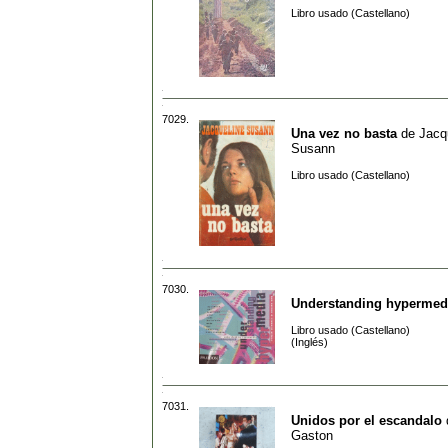
Libro usado (Castellano)
7029.
Una vez no basta
de
Jacq
Susann
Libro usado (Castellano)
7030.
Understanding hypermed
Libro usado (Castellano)
(Inglés)
7031.
Unidos por el escandalo
Gaston