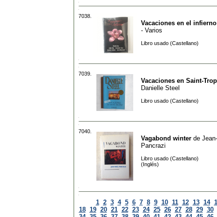
7038.
Vacaciones en el infierno
- Varios
Libro usado (Castellano)
7039.
Vacaciones en Saint-Tro
Danielle Steel
Libro usado (Castellano)
7040.
Vagabond winter
de
Jean
Pancrazi
Libro usado (Castellano)
(Inglés)
1
2
3
4
5
6
7
8
9
10
11
12
13
14
18
19
20
21
22
23
24
25
26
27
28
29
30
34
35
36
37
38
39
40
41
42
43
44
45
46