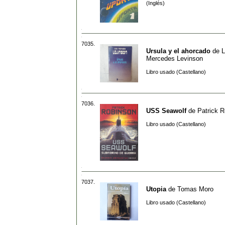
(Inglés)
7035.
Ursula y el ahorcado
de
L
Mercedes Levinson
Libro usado (Castellano)
7036.
USS Seawolf
de
Patrick 
Libro usado (Castellano)
7037.
Utopia
de
Tomas Moro
Libro usado (Castellano)