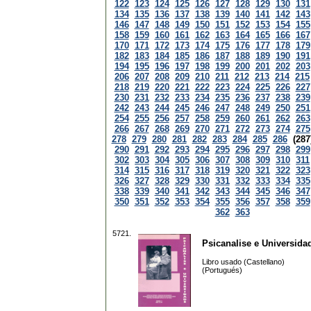
122
123
124
125
126
127
128
129
130
131
134
135
136
137
138
139
140
141
142
143
146
147
148
149
150
151
152
153
154
155
158
159
160
161
162
163
164
165
166
167
170
171
172
173
174
175
176
177
178
179
182
183
184
185
186
187
188
189
190
191
194
195
196
197
198
199
200
201
202
203
206
207
208
209
210
211
212
213
214
215
218
219
220
221
222
223
224
225
226
227
230
231
232
233
234
235
236
237
238
239
242
243
244
245
246
247
248
249
250
251
254
255
256
257
258
259
260
261
262
263
266
267
268
269
270
271
272
273
274
275
278
279
280
281
282
283
284
285
286
(287
290
291
292
293
294
295
296
297
298
299
302
303
304
305
306
307
308
309
310
311
314
315
316
317
318
319
320
321
322
323
326
327
328
329
330
331
332
333
334
335
338
339
340
341
342
343
344
345
346
347
350
351
352
353
354
355
356
357
358
359
362
363
5721.
Psicanalise e Universida
Libro usado (Castellano)
(Portugués)