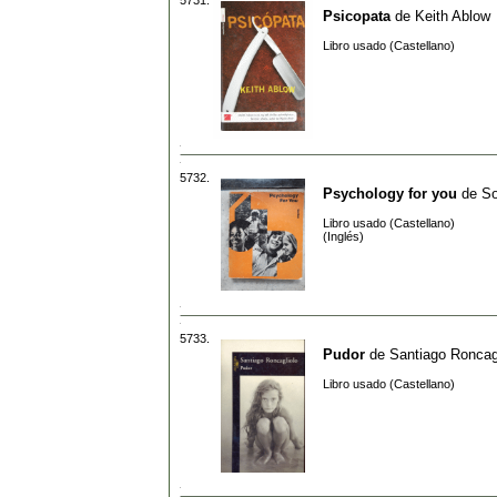
Psicopata
de
Keith Ablow
Libro usado (Castellano)
5732.
Psychology for you
de
So
Libro usado (Castellano)
(Inglés)
5733.
Pudor
de
Santiago Roncag
Libro usado (Castellano)