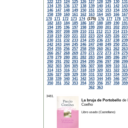
122
123
124
125
126
127
128
129
130
131
134
135
136
137
138
139
140
141
142
143
146
147
148
149
150
151
152
153
154
155
158
159
160
161
162
163
164
165
166
167
170
171
172
173
174
(175)
176
177
178
17
182
183
184
185
186
187
188
189
190
191
194
195
196
197
198
199
200
201
202
203
206
207
208
209
210
211
212
213
214
215
218
219
220
221
222
223
224
225
226
227
230
231
232
233
234
235
236
237
238
239
242
243
244
245
246
247
248
249
250
251
254
255
256
257
258
259
260
261
262
263
266
267
268
269
270
271
272
273
274
275
278
279
280
281
282
283
284
285
286
287
290
291
292
293
294
295
296
297
298
299
302
303
304
305
306
307
308
309
310
311
314
315
316
317
318
319
320
321
322
323
326
327
328
329
330
331
332
333
334
335
338
339
340
341
342
343
344
345
346
347
350
351
352
353
354
355
356
357
358
359
362
363
3481.
La bruja de Portobello
de
Coelho
Libro usado (Castellano)