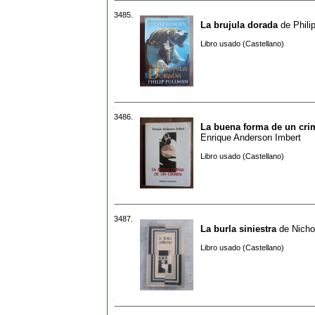
3485.
La brujula dorada
de
Phili
Libro usado (Castellano)
3486.
La buena forma de un cri
Enrique Anderson Imbert
Libro usado (Castellano)
3487.
La burla siniestra
de
Nicho
Libro usado (Castellano)