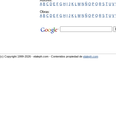
Autores:
A
B
C
D
E
F
G
H
I
J
K
L
M
N
Ñ
O
P
Q
R
S
T
U
V
Obras:
A
B
C
D
E
F
G
H
I
J
K
L
M
N
Ñ
O
P
Q
R
S
T
U
V
(c) Copyright 1999-2026 - elaleph.com - Contenidos propiedad de
elaleph.com