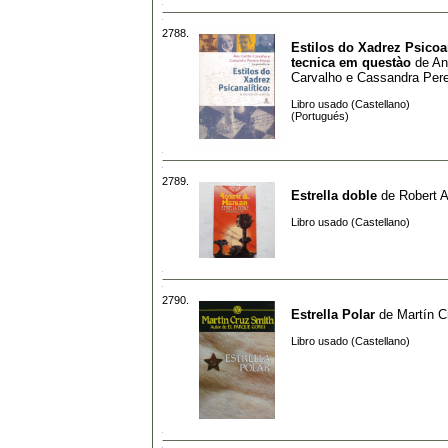
2788.
Estilos do Xadrez Psicoan
tecnica em questào
de
An
Carvalho e Cassandra Pere
Libro usado (Castellano)
(Portugués)
2789.
Estrella doble
de
Robert A
Libro usado (Castellano)
2790.
Estrella Polar
de
Martín C
Libro usado (Castellano)