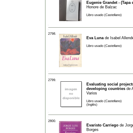
Eugenie Grandet - (Tapa 
Honore de Balzac
Libro usado (Castellano)
2798.
Eva Luna
de
Isabel Allend
Libro usado (Castellano)
2799.
Evaluating social project
developing countries
de
Varios
Libro usado (Castellano)
(Inglés)
2800.
Evaristo Carriego
de
Jorg
Borges