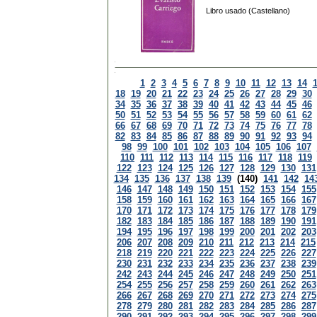
Libro usado (Castellano)
1
2
3
4
5
6
7
8
9
10
11
12
13
14
18
19
20
21
22
23
24
25
26
27
28
29
30
34
35
36
37
38
39
40
41
42
43
44
45
46
50
51
52
53
54
55
56
57
58
59
60
61
62
66
67
68
69
70
71
72
73
74
75
76
77
78
82
83
84
85
86
87
88
89
90
91
92
93
94
98
99
100
101
102
103
104
105
106
107
110
111
112
113
114
115
116
117
118
119
122
123
124
125
126
127
128
129
130
131
134
135
136
137
138
139
(140)
141
142
14
146
147
148
149
150
151
152
153
154
155
158
159
160
161
162
163
164
165
166
167
170
171
172
173
174
175
176
177
178
179
182
183
184
185
186
187
188
189
190
191
194
195
196
197
198
199
200
201
202
203
206
207
208
209
210
211
212
213
214
215
218
219
220
221
222
223
224
225
226
227
230
231
232
233
234
235
236
237
238
239
242
243
244
245
246
247
248
249
250
251
254
255
256
257
258
259
260
261
262
263
266
267
268
269
270
271
272
273
274
275
278
279
280
281
282
283
284
285
286
287
290
291
292
293
294
295
296
297
298
299