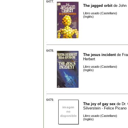
6477.
The jagged orbit
de
John 
Libro usado (Castellano)
(Inglés)
6478.
The jesus incident
de
Fra
Herbert
Libro usado (Castellano)
(Inglés)
6479.
The joy of gay sex
de
Dr.
Silverstein - Felice Picano
Libro usado (Castellano)
(Inglés)