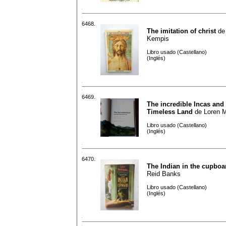
6468.
The imitation of christ
d
Kempis
Libro usado (Castellano)
(Inglés)
6469.
The incredible Incas and
Timeless Land
de
Loren M
Libro usado (Castellano)
(Inglés)
6470.
The Indian in the cupboa
Reid Banks
Libro usado (Castellano)
(Inglés)