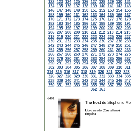
122
123
124
125
126
127
128
129
130
131
134
135
136
137
138
139
140
141
142
143
146
147
148
149
150
151
152
153
154
155
158
159
160
161
162
163
164
165
166
167
170
171
172
173
174
175
176
177
178
179
182
183
184
185
186
187
188
189
190
191
194
195
196
197
198
199
200
201
202
203
206
207
208
209
210
211
212
213
214
215
218
219
220
221
222
223
224
225
226
227
230
231
232
233
234
235
236
237
238
239
242
243
244
245
246
247
248
249
250
251
254
255
256
257
258
259
260
261
262
263
266
267
268
269
270
271
272
273
274
275
278
279
280
281
282
283
284
285
286
287
290
291
292
293
294
295
296
297
298
299
302
303
304
305
306
307
308
309
310
311
314
315
316
317
318
319
320
321
322
323
326
327
328
329
330
331
332
333
334
335
338
339
340
341
342
343
344
345
346
347
350
351
352
353
354
355
356
357
358
359
362
363
6461.
The host
de
Stephenie Me
Libro usado (Castellano)
(Inglés)