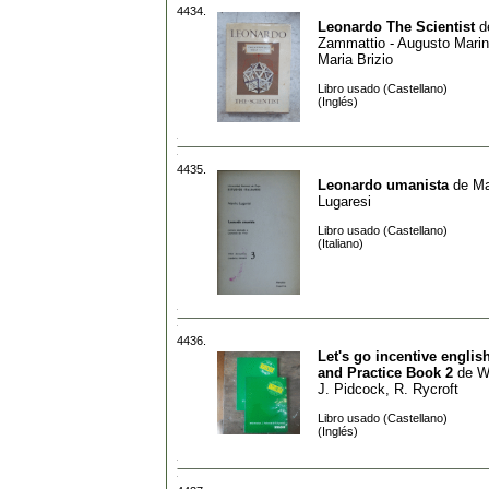
4434.
Leonardo The Scientist
d
Zammattio - Augusto Marin
Maria Brizio
Libro usado (Castellano)
(Inglés)
4435.
Leonardo umanista
de
Ma
Lugaresi
Libro usado (Castellano)
(Italiano)
4436.
Let's go incentive englis
and Practice Book 2
de
W
J. Pidcock, R. Rycroft
Libro usado (Castellano)
(Inglés)