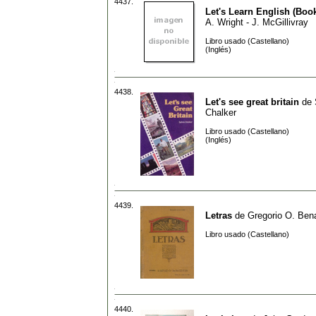
4437.
Let's Learn English (Boo
A. Wright - J. McGillivray
Libro usado (Castellano)
(Inglés)
4438.
Let's see great britain
de
Chalker
Libro usado (Castellano)
(Inglés)
4439.
Letras
de
Gregorio O. Ben
Libro usado (Castellano)
4440.