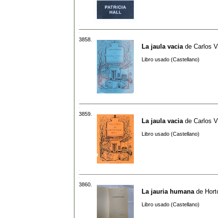
3858.
La jaula vacia
de
Carlos Vi
Libro usado (Castellano)
3859.
La jaula vacia
de
Carlos Vi
Libro usado (Castellano)
3860.
La jauria humana
de
Hort
Libro usado (Castellano)