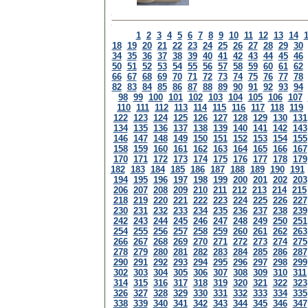
1
2
3
4
5
6
7
8
9
10
11
12
13
14
18
19
20
21
22
23
24
25
26
27
28
29
30
34
35
36
37
38
39
40
41
42
43
44
45
46
50
51
52
53
54
55
56
57
58
59
60
61
62
66
67
68
69
70
71
72
73
74
75
76
77
78
82
83
84
85
86
87
88
89
90
91
92
93
94
98
99
100
101
102
103
104
105
106
107
110
111
112
113
114
115
116
117
118
119
122
123
124
125
126
127
128
129
130
131
134
135
136
137
138
139
140
141
142
143
146
147
148
149
150
151
152
153
154
155
158
159
160
161
162
163
164
165
166
167
170
171
172
173
174
175
176
177
178
179
182
183
184
185
186
187
188
189
190
191
194
195
196
197
198
199
200
201
202
203
206
207
208
209
210
211
212
213
214
215
218
219
220
221
222
223
224
225
226
227
230
231
232
233
234
235
236
237
238
239
242
243
244
245
246
247
248
249
250
251
254
255
256
257
258
259
260
261
262
263
266
267
268
269
270
271
272
273
274
275
278
279
280
281
282
283
284
285
286
287
290
291
292
293
294
295
296
297
298
299
302
303
304
305
306
307
308
309
310
311
314
315
316
317
318
319
320
321
322
323
326
327
328
329
330
331
332
333
334
335
338
339
340
341
342
343
344
345
346
347