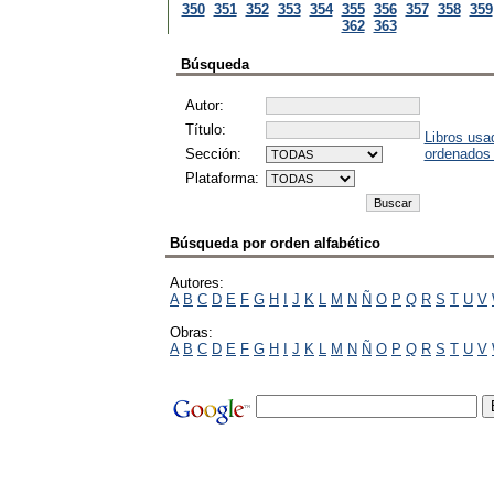
350
351
352
353
354
355
356
357
358
359
362
363
Búsqueda
Autor:
Título:
Libros usa
Sección:
ordenados
Plataforma:
Búsqueda por orden alfabético
Autores:
A
B
C
D
E
F
G
H
I
J
K
L
M
N
Ñ
O
P
Q
R
S
T
U
V
Obras:
A
B
C
D
E
F
G
H
I
J
K
L
M
N
Ñ
O
P
Q
R
S
T
U
V