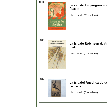
3845.
La isla de los pingüinos
France
Libro usado (Castellano)
3846.
La isla de Robinson
de
Ar
Pietri
Libro usado (Castellano)
3847.
La isla del Angel caido
d
Lucarelli
Libro usado (Castellano)