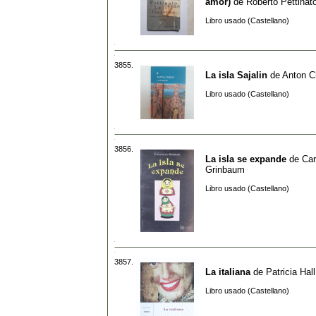
amor)
de
Roberto Pettinat
Libro usado (Castellano)
3855.
La isla Sajalin
de
Anton C
Libro usado (Castellano)
3856.
La isla se expande
de
Car
Grinbaum
Libro usado (Castellano)
3857.
La italiana
de
Patricia Hall
Libro usado (Castellano)