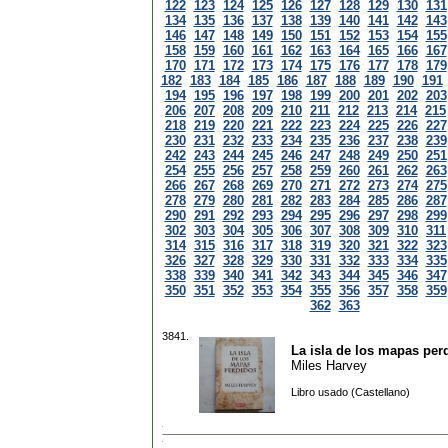
122
123
124
125
126
127
128
129
130
131
134
135
136
137
138
139
140
141
142
143
146
147
148
149
150
151
152
153
154
155
158
159
160
161
162
163
164
165
166
167
170
171
172
173
174
175
176
177
178
179
182
183
184
185
186
187
188
189
190
191
194
195
196
197
198
199
200
201
202
203
206
207
208
209
210
211
212
213
214
215
218
219
220
221
222
223
224
225
226
227
230
231
232
233
234
235
236
237
238
239
242
243
244
245
246
247
248
249
250
251
254
255
256
257
258
259
260
261
262
263
266
267
268
269
270
271
272
273
274
275
278
279
280
281
282
283
284
285
286
287
290
291
292
293
294
295
296
297
298
299
302
303
304
305
306
307
308
309
310
311
314
315
316
317
318
319
320
321
322
323
326
327
328
329
330
331
332
333
334
335
338
339
340
341
342
343
344
345
346
347
350
351
352
353
354
355
356
357
358
359
362
363
3841.
La isla de los mapas per
Miles Harvey
Libro usado (Castellano)