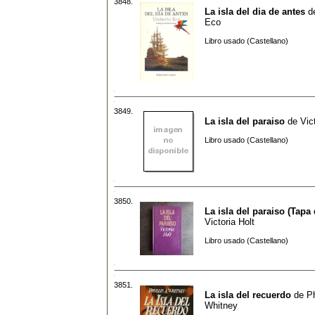
3848.
La isla del dia de antes
d
Eco
Libro usado (Castellano)
3849.
La isla del paraiso
de
Vic
Libro usado (Castellano)
3850.
La isla del paraiso (Tapa 
Victoria Holt
Libro usado (Castellano)
3851.
La isla del recuerdo
de
Ph
Whitney