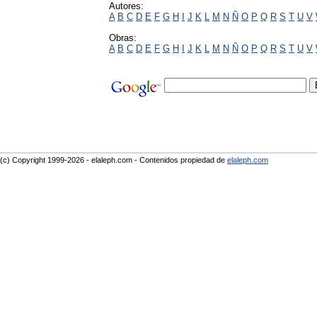
Autores:
A
B
C
D
E
F
G
H
I
J
K
L
M
N
Ñ
O
P
Q
R
S
T
U
V
Obras:
A
B
C
D
E
F
G
H
I
J
K
L
M
N
Ñ
O
P
Q
R
S
T
U
V
(c) Copyright 1999-2026 - elaleph.com - Contenidos propiedad de
elaleph.com