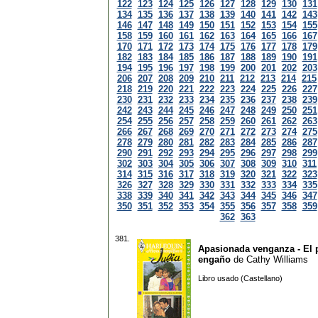
122
123
124
125
126
127
128
129
130
131
134
135
136
137
138
139
140
141
142
143
146
147
148
149
150
151
152
153
154
155
158
159
160
161
162
163
164
165
166
167
170
171
172
173
174
175
176
177
178
179
182
183
184
185
186
187
188
189
190
191
194
195
196
197
198
199
200
201
202
203
206
207
208
209
210
211
212
213
214
215
218
219
220
221
222
223
224
225
226
227
230
231
232
233
234
235
236
237
238
239
242
243
244
245
246
247
248
249
250
251
254
255
256
257
258
259
260
261
262
263
266
267
268
269
270
271
272
273
274
275
278
279
280
281
282
283
284
285
286
287
290
291
292
293
294
295
296
297
298
299
302
303
304
305
306
307
308
309
310
311
314
315
316
317
318
319
320
321
322
323
326
327
328
329
330
331
332
333
334
335
338
339
340
341
342
343
344
345
346
347
350
351
352
353
354
355
356
357
358
359
362
363
381.
Apasionada venganza - El p
engaño
de
Cathy Williams
Libro usado (Castellano)