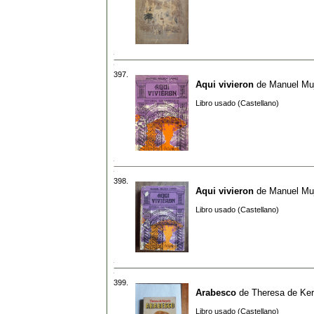
397.
Aqui vivieron
de
Manuel Muj
Libro usado (Castellano)
398.
Aqui vivieron
de
Manuel Muj
Libro usado (Castellano)
399.
Arabesco
de
Theresa de Ker
Libro usado (Castellano)