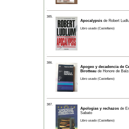
385.
Apocalypsis
de
Robert Lud
Libro usado (Castellano)
386.
Apogeo y decadencia de C
Birotteau
de
Honore de Balz
Libro usado (Castellano)
387.
Apologias y rechazos
de
Er
Sabato
Libro usado (Castellano)