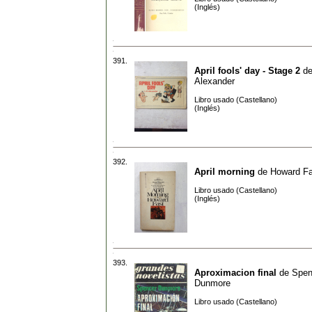
(Inglés)
391.
April fools' day - Stage 2
d
Alexander
Libro usado (Castellano)
(Inglés)
392.
April morning
de
Howard Fa
Libro usado (Castellano)
(Inglés)
393.
Aproximacion final
de
Spen
Dunmore
Libro usado (Castellano)