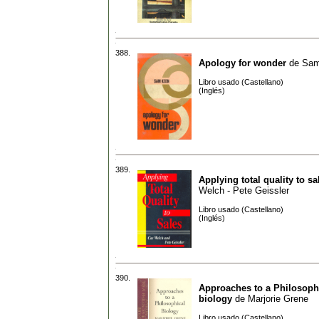
388.
Apology for wonder
de
Sam
Libro usado (Castellano)
(Inglés)
389.
Applying total quality to sa
Welch - Pete Geissler
Libro usado (Castellano)
(Inglés)
390.
Approaches to a Philosoph
biology
de
Marjorie Grene
Libro usado (Castellano)