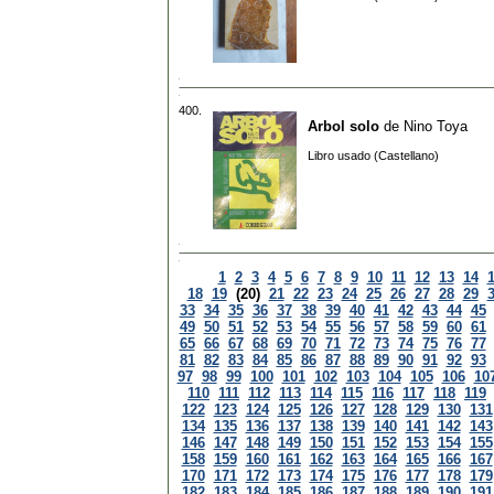
400.
Arbol solo
de
Nino Toya
Libro usado (Castellano)
1
2
3
4
5
6
7
8
9
10
11
12
13
14
18
19
(20)
21
22
23
24
25
26
27
28
29
33
34
35
36
37
38
39
40
41
42
43
44
45
49
50
51
52
53
54
55
56
57
58
59
60
61
65
66
67
68
69
70
71
72
73
74
75
76
77
81
82
83
84
85
86
87
88
89
90
91
92
93
97
98
99
100
101
102
103
104
105
106
10
110
111
112
113
114
115
116
117
118
119
122
123
124
125
126
127
128
129
130
131
134
135
136
137
138
139
140
141
142
143
146
147
148
149
150
151
152
153
154
155
158
159
160
161
162
163
164
165
166
167
170
171
172
173
174
175
176
177
178
179
182
183
184
185
186
187
188
189
190
191