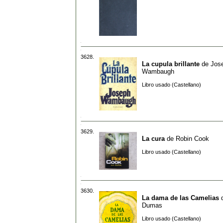
3628.
La cupula brillante
de
Jos
Wambaugh
Libro usado (Castellano)
3629.
La cura
de
Robin Cook
Libro usado (Castellano)
3630.
La dama de las Camelias
Dumas
Libro usado (Castellano)