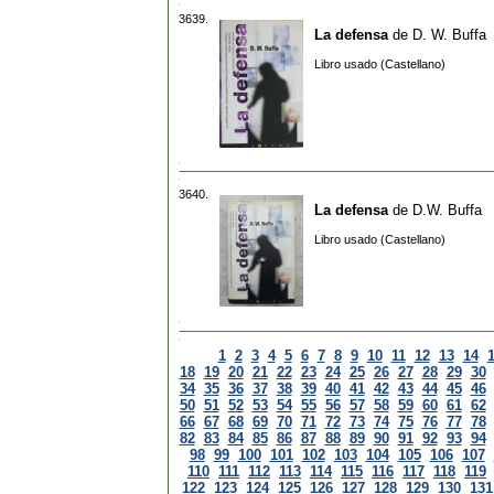
3639.
La defensa
de
D. W. Buffa
Libro usado (Castellano)
3640.
La defensa
de
D.W. Buffa
Libro usado (Castellano)
1
2
3
4
5
6
7
8
9
10
11
12
13
14
18
19
20
21
22
23
24
25
26
27
28
29
30
34
35
36
37
38
39
40
41
42
43
44
45
46
50
51
52
53
54
55
56
57
58
59
60
61
62
66
67
68
69
70
71
72
73
74
75
76
77
78
82
83
84
85
86
87
88
89
90
91
92
93
94
98
99
100
101
102
103
104
105
106
107
110
111
112
113
114
115
116
117
118
119
122
123
124
125
126
127
128
129
130
131