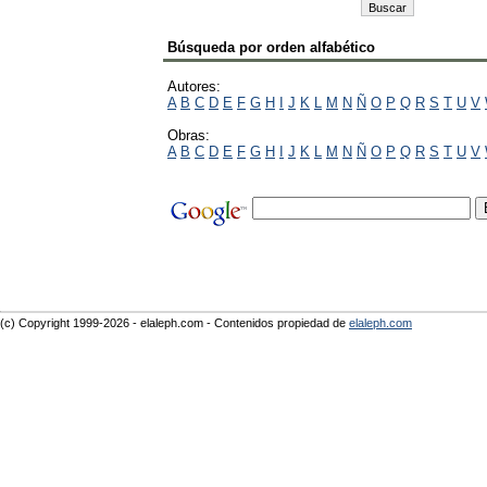
Búsqueda por orden alfabético
Autores:
A
B
C
D
E
F
G
H
I
J
K
L
M
N
Ñ
O
P
Q
R
S
T
U
V
Obras:
A
B
C
D
E
F
G
H
I
J
K
L
M
N
Ñ
O
P
Q
R
S
T
U
V
(c) Copyright 1999-2026 - elaleph.com - Contenidos propiedad de
elaleph.com