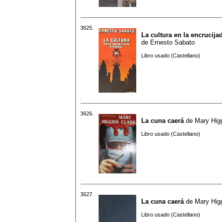
3625.
La cultura en la encrucija
de
Ernesto Sabato
Libro usado (Castellano)
3626.
La cuna caerá
de
Mary Higg
Libro usado (Castellano)
3627.
La cuna caerá
de
Mary Higg
Libro usado (Castellano)