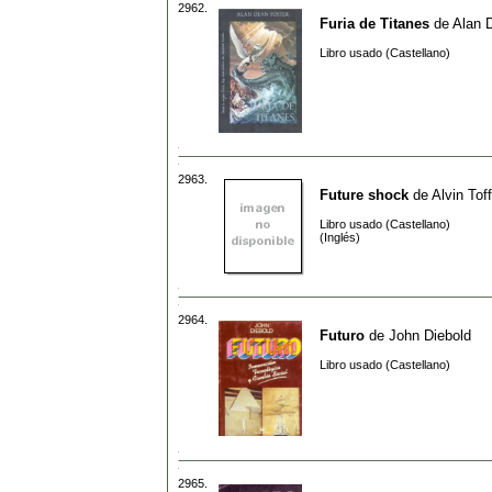
2962.
Furia de Titanes
de
Alan 
Libro usado (Castellano)
2963.
Future shock
de
Alvin Toff
Libro usado (Castellano)
(Inglés)
2964.
Futuro
de
John Diebold
Libro usado (Castellano)
2965.