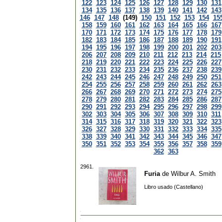
122
123
124
125
126
127
128
129
130
131
134
135
136
137
138
139
140
141
142
143
146
147
148
(149)
150
151
152
153
154
15
158
159
160
161
162
163
164
165
166
167
170
171
172
173
174
175
176
177
178
179
182
183
184
185
186
187
188
189
190
191
194
195
196
197
198
199
200
201
202
203
206
207
208
209
210
211
212
213
214
215
218
219
220
221
222
223
224
225
226
227
230
231
232
233
234
235
236
237
238
239
242
243
244
245
246
247
248
249
250
251
254
255
256
257
258
259
260
261
262
263
266
267
268
269
270
271
272
273
274
275
278
279
280
281
282
283
284
285
286
287
290
291
292
293
294
295
296
297
298
299
302
303
304
305
306
307
308
309
310
311
314
315
316
317
318
319
320
321
322
323
326
327
328
329
330
331
332
333
334
335
338
339
340
341
342
343
344
345
346
347
350
351
352
353
354
355
356
357
358
359
362
363
2961.
Furia
de
Wilbur A. Smith
Libro usado (Castellano)