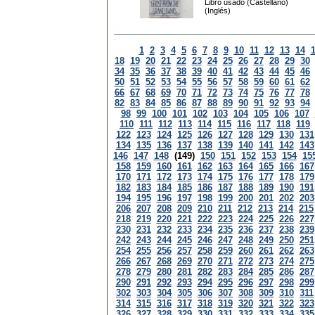
Libro usado (Castellano)
(Inglés)
1
2
3
4
5
6
7
8
9
10
11
12
13
14
18
19
20
21
22
23
24
25
26
27
28
29
30
34
35
36
37
38
39
40
41
42
43
44
45
46
50
51
52
53
54
55
56
57
58
59
60
61
62
66
67
68
69
70
71
72
73
74
75
76
77
78
82
83
84
85
86
87
88
89
90
91
92
93
94
98
99
100
101
102
103
104
105
106
107
110
111
112
113
114
115
116
117
118
119
122
123
124
125
126
127
128
129
130
131
134
135
136
137
138
139
140
141
142
143
146
147
148
(149)
150
151
152
153
154
15
158
159
160
161
162
163
164
165
166
167
170
171
172
173
174
175
176
177
178
179
182
183
184
185
186
187
188
189
190
191
194
195
196
197
198
199
200
201
202
203
206
207
208
209
210
211
212
213
214
215
218
219
220
221
222
223
224
225
226
227
230
231
232
233
234
235
236
237
238
239
242
243
244
245
246
247
248
249
250
251
254
255
256
257
258
259
260
261
262
263
266
267
268
269
270
271
272
273
274
275
278
279
280
281
282
283
284
285
286
287
290
291
292
293
294
295
296
297
298
299
302
303
304
305
306
307
308
309
310
311
314
315
316
317
318
319
320
321
322
323
326
327
328
329
330
331
332
333
334
335