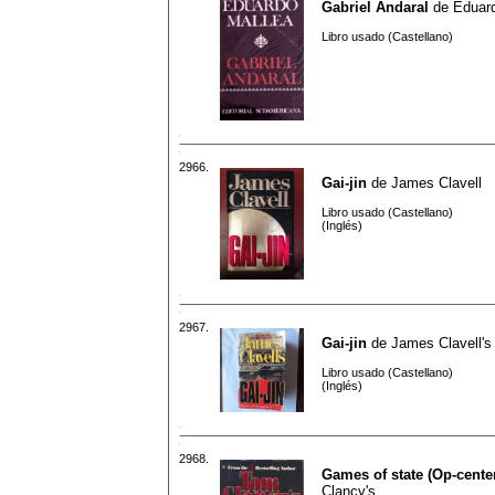
Gabriel Andaral
de
Eduar
Libro usado (Castellano)
2966.
Gai-jin
de
James Clavell
Libro usado (Castellano)
(Inglés)
2967.
Gai-jin
de
James Clavell's
Libro usado (Castellano)
(Inglés)
2968.
Games of state (Op-cente
Clancy's