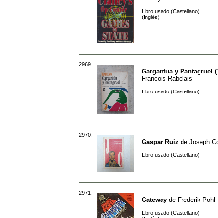
Libro usado (Castellano)
(Inglés)
2969.
Gargantua y Pantagruel (
Francois Rabelais
Libro usado (Castellano)
2970.
Gaspar Ruiz
de
Joseph C
Libro usado (Castellano)
2971.
Gateway
de
Frederik Pohl
Libro usado (Castellano)