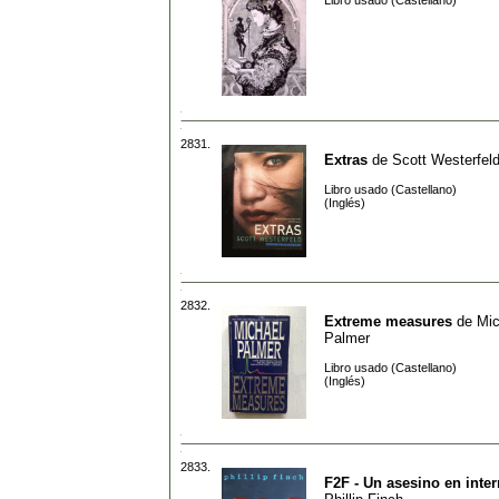
Libro usado (Castellano)
2831.
Extras
de
Scott Westerfel
Libro usado (Castellano)
(Inglés)
2832.
Extreme measures
de
Mic
Palmer
Libro usado (Castellano)
(Inglés)
2833.
F2F - Un asesino en inter