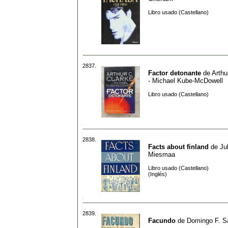
Libro usado (Castellano)
2837.
Factor detonante
de
Arthu
- Michael Kube-McDowell
Libro usado (Castellano)
2838.
Facts about finland
de
Ju
Miesmaa
Libro usado (Castellano)
(Inglés)
2839.
Facundo
de
Domingo F. S