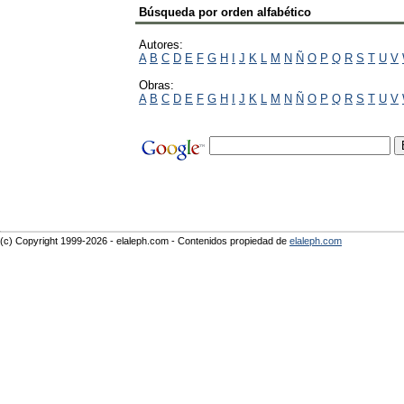
Búsqueda por orden alfabético
Autores:
A
B
C
D
E
F
G
H
I
J
K
L
M
N
Ñ
O
P
Q
R
S
T
U
V
Obras:
A
B
C
D
E
F
G
H
I
J
K
L
M
N
Ñ
O
P
Q
R
S
T
U
V
(c) Copyright 1999-2026 - elaleph.com - Contenidos propiedad de
elaleph.com