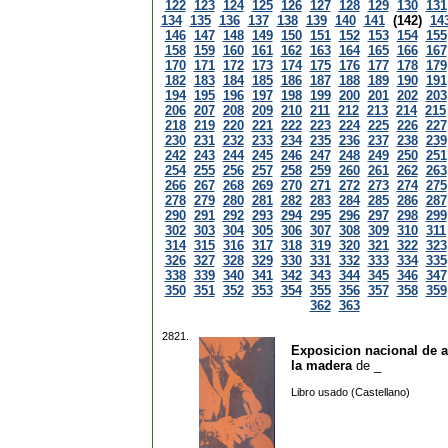
122
123
124
125
126
127
128
129
130
131
134
135
136
137
138
139
140
141
(142)
14
146
147
148
149
150
151
152
153
154
155
158
159
160
161
162
163
164
165
166
167
170
171
172
173
174
175
176
177
178
179
182
183
184
185
186
187
188
189
190
191
194
195
196
197
198
199
200
201
202
203
206
207
208
209
210
211
212
213
214
215
218
219
220
221
222
223
224
225
226
227
230
231
232
233
234
235
236
237
238
239
242
243
244
245
246
247
248
249
250
251
254
255
256
257
258
259
260
261
262
263
266
267
268
269
270
271
272
273
274
275
278
279
280
281
282
283
284
285
286
287
290
291
292
293
294
295
296
297
298
299
302
303
304
305
306
307
308
309
310
311
314
315
316
317
318
319
320
321
322
323
326
327
328
329
330
331
332
333
334
335
338
339
340
341
342
343
344
345
346
347
350
351
352
353
354
355
356
357
358
359
362
363
2821.
Exposicion nacional de a
la madera
de
_
Libro usado (Castellano)