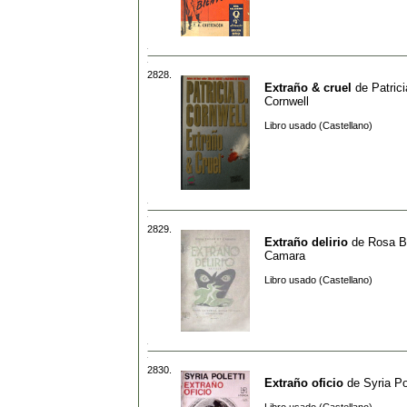
2828.
Extraño & cruel
de
Patrici
Cornwell
Libro usado (Castellano)
2829.
Extraño delirio
de
Rosa B
Camara
Libro usado (Castellano)
2830.
Extraño oficio
de
Syria Po