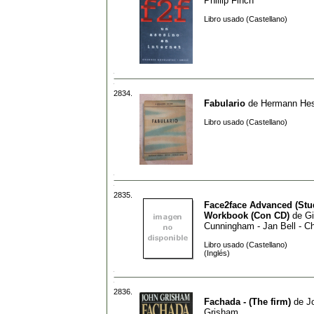
Phillip Finch
Libro usado (Castellano)
2834.
Fabulario
de
Hermann He
Libro usado (Castellano)
2835.
Face2face Advanced (Stu
Workbook (Con CD)
de
Gi
Cunningham - Jan Bell - C
Libro usado (Castellano)
(Inglés)
2836.
Fachada - (The firm)
de
J
Grisham