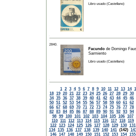
Libro usado (Castellano)
2840.
Facundo
de
Domingo Faus
Sarmiento
Libro usado (Castellano)
1
2
3
4
5
6
7
8
9
10
11
12
13
14
18
19
20
21
22
23
24
25
26
27
28
29
30
34
35
36
37
38
39
40
41
42
43
44
45
46
50
51
52
53
54
55
56
57
58
59
60
61
62
66
67
68
69
70
71
72
73
74
75
76
77
78
82
83
84
85
86
87
88
89
90
91
92
93
94
98
99
100
101
102
103
104
105
106
107
110
111
112
113
114
115
116
117
118
119
122
123
124
125
126
127
128
129
130
131
134
135
136
137
138
139
140
141
(142)
14
146
147
148
149
150
151
152
153
154
155