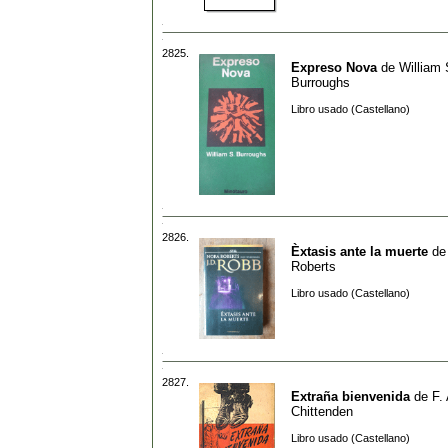
2825.
Expreso Nova
de
William 
Burroughs
Libro usado (Castellano)
2826.
Èxtasis ante la muerte
d
Roberts
Libro usado (Castellano)
2827.
Extraña bienvenida
de
F.
Chittenden
Libro usado (Castellano)