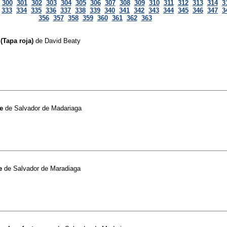
300
301
302
303
304
305
306
307
308
309
310
311
312
313
314
3
333
334
335
336
337
338
339
340
341
342
343
344
345
346
347
3
356
357
358
359
360
361
362
363
(Tapa roja)
de
David Beaty
e
de
Salvador de Madariaga
e
de
Salvador de Maradiaga