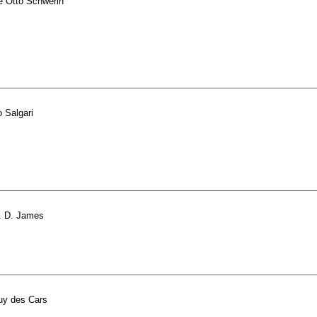
e
Otto Schwerin
o Salgari
. D. James
uy des Cars