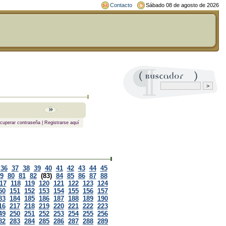
Contacto
Sábado 08 de agosto de 2026
cuperar contraseña
|
Registrarse aquí
36
37
38
39
40
41
42
43
44
45
9
80
81
82
(83)
84
85
86
87
88
17
118
119
120
121
122
123
124
50
151
152
153
154
155
156
157
83
184
185
186
187
188
189
190
16
217
218
219
220
221
222
223
49
250
251
252
253
254
255
256
82
283
284
285
286
287
288
289