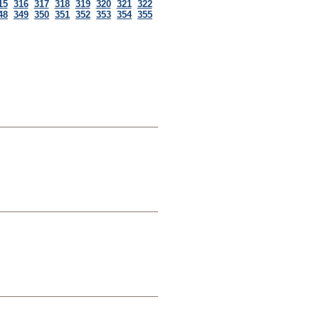
15
316
317
318
319
320
321
322
48
349
350
351
352
353
354
355