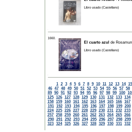
Libro usado (Castellano)
1660.
El cuarto azul
de
Rosamund
Libro usado (Castellano)
1
2
3
4
5
6
7
8
9
10
11
12
13
14
1
46
47
48
49
50
51
52
53
54
55
56
57
58
89
90
91
92
93
94
95
96
97
98
99
100
10
125
126
127
128
129
130
131
132
133
134
158
159
160
161
162
163
164
165
166
167
191
192
193
194
195
196
197
198
199
200
224
225
226
227
228
229
230
231
232
233
257
258
259
260
261
262
263
264
265
266
290
291
292
293
294
295
296
297
298
299
323
324
325
326
327
328
329
330
331
332