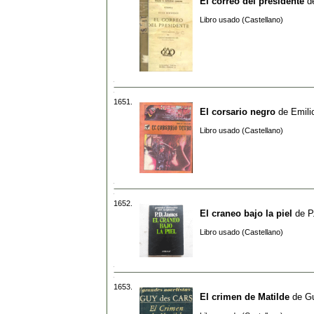
El correo del presidente
d
Libro usado (Castellano)
1651.
El corsario negro
de
Emili
Libro usado (Castellano)
1652.
El craneo bajo la piel
de
P
Libro usado (Castellano)
1653.
El crimen de Matilde
de
G