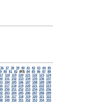
36
37
38
39
40
41
42
43
44
45
9
80
81
82
(83)
84
85
86
87
88
17
118
119
120
121
122
123
124
50
151
152
153
154
155
156
157
83
184
185
186
187
188
189
190
16
217
218
219
220
221
222
223
49
250
251
252
253
254
255
256
82
283
284
285
286
287
288
289
15
316
317
318
319
320
321
322
48
349
350
351
352
353
354
355