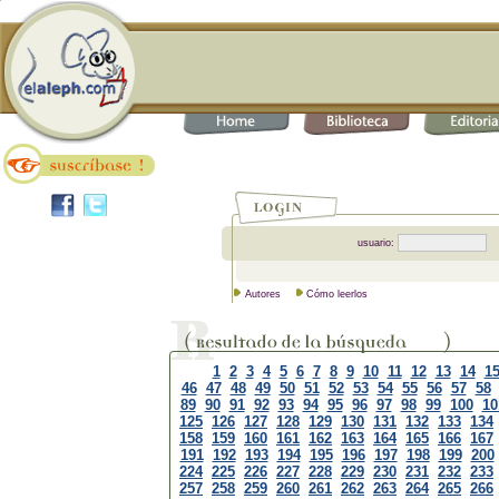
usuario:
Autores
Cómo leerlos
1
2
3
4
5
6
7
8
9
10
11
12
13
14
1
46
47
48
49
50
51
52
53
54
55
56
57
58
89
90
91
92
93
94
95
96
97
98
99
100
10
125
126
127
128
129
130
131
132
133
134
158
159
160
161
162
163
164
165
166
167
191
192
193
194
195
196
197
198
199
200
224
225
226
227
228
229
230
231
232
233
257
258
259
260
261
262
263
264
265
266