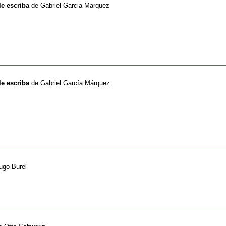
le escriba
de
Gabriel Garcia Marquez
le escriba
de
Gabriel García Márquez
ugo Burel