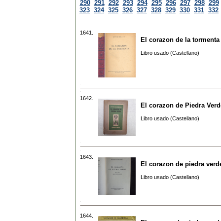
290
291
292
293
294
295
296
297
298
299
323
324
325
326
327
328
329
330
331
332
1641.
El corazon de la tormenta 
Libro usado (Castellano)
1642.
El corazon de Piedra Verd
Libro usado (Castellano)
1643.
El corazon de piedra verd
Libro usado (Castellano)
1644.