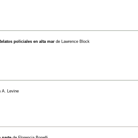
Relatos policiales en alta mar
de
Lawrence Block
 A. Levine
 parte
de
Florencia Bonelli