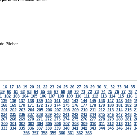
e Pilcher
5
16
17
18
19
20
21
22
23
24
25
26
27
28
29
30
31
32
33
34
35
59
60
61
62
63
64
65
66
67
68
69
70
71
72
73
74
75
76
77
78
7
1
102
103
104
105
106
107
108
109
110
111
112
113
114
115
116
1
135
136
137
138
139
140
141
142
143
144
145
146
147
148
149
1
168
169
170
171
172
173
174
175
176
177
178
179
180
181
182
1
201
202
203
204
205
206
207
208
209
210
211
212
213
214
215
2
234
235
236
237
238
239
240
241
242
243
244
245
246
247
248
2
267
268
269
270
271
272
273
274
275
276
277
278
279
280
281
2
300
301
302
303
304
305
306
307
308
309
310
311
312
313
314
3
333
334
335
336
337
338
339
340
341
342
343
344
345
346
347
3
356
357
358
359
360
361
362
363