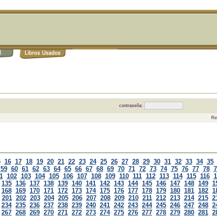
contraseña:
Re
5
16
17
18
19
20
21
22
23
24
25
26
27
28
29
30
31
32
33
34
35
59
60
61
62
63
64
65
66
67
68
69
70
71
72
73
74
75
76
77
78
7
1
102
103
104
105
106
107
108
109
110
111
112
113
114
115
116
1
135
136
137
138
139
140
141
142
143
144
145
146
147
148
149
1
168
169
170
171
172
173
174
175
176
177
178
179
180
181
182
1
201
202
203
204
205
206
207
208
209
210
211
212
213
214
215
2
234
235
236
237
238
239
240
241
242
243
244
245
246
247
248
2
267
268
269
270
271
272
273
274
275
276
277
278
279
280
281
2