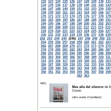
122
123
124
125
126
127
128
129
130
131
134
135
136
137
138
139
140
141
142
143
146
147
148
149
150
151
152
153
154
155
158
159
160
161
162
163
164
165
166
167
170
171
172
173
174
175
176
177
178
179
182
183
184
185
186
187
188
189
190
191
194
195
196
197
198
199
200
201
202
203
206
207
208
209
210
211
212
213
214
215
218
219
220
221
222
223
224
225
226
227
230
231
232
233
234
235
236
237
238
239
242
243
244
245
(246)
247
248
249
250
25
254
255
256
257
258
259
260
261
262
263
266
267
268
269
270
271
272
273
274
275
278
279
280
281
282
283
284
285
286
287
290
291
292
293
294
295
296
297
298
299
302
303
304
305
306
307
308
309
310
311
314
315
316
317
318
319
320
321
322
323
326
327
328
329
330
331
332
333
334
335
338
339
340
341
342
343
344
345
346
347
350
351
352
353
354
355
356
357
358
359
362
363
4901.
Mas alla del silencio
de
A
Cronin
Libro usado (Castellano)