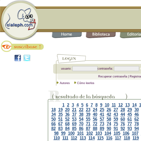
usuario:
contraseña:
Recuperar contraseña
|
Registra
Autores
Cómo leerlos
1
2
3
4
5
6
7
8
9
10
11
12
13
14
18
19
20
21
22
23
24
25
26
27
28
29
30
34
35
36
37
38
39
40
41
42
43
44
45
46
50
51
52
53
54
55
56
57
58
59
60
61
62
66
67
68
69
70
71
72
73
74
75
76
77
78
82
83
84
85
86
87
88
89
90
91
92
93
94
98
99
100
101
102
103
104
105
106
107
110
111
112
113
114
115
116
117
118
119