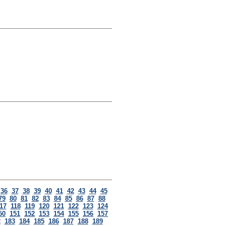
36
37
38
39
40
41
42
43
44
45
79
80
81
82
83
84
85
86
87
88
17
118
119
120
121
122
123
124
50
151
152
153
154
155
156
157
2
183
184
185
186
187
188
189