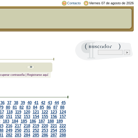
Contacto
Viernes 07 de agosto de 2026
cuperar contraseña
|
Registrarse aquí
36
37
38
39
40
41
42
43
44
45
79
80
81
82
83
84
85
86
87
88
17
118
119
120
121
122
123
124
50
151
152
153
154
155
156
157
2
183
184
185
186
187
188
189
15
216
217
218
219
220
221
222
48
249
250
251
252
253
254
255
81
282
283
284
285
286
287
288