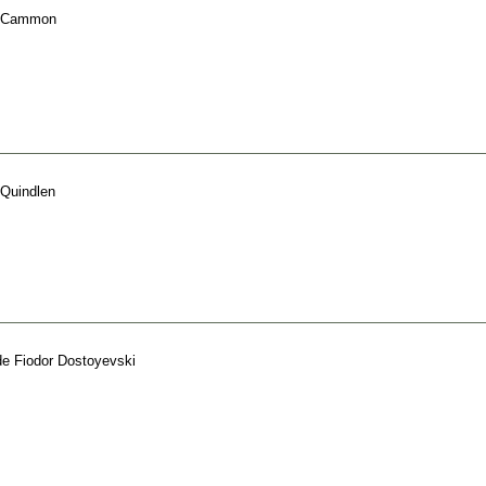
cCammon
Quindlen
de
Fiodor Dostoyevski