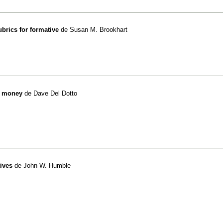
brics for formative
de
Susan M. Brookhart
t money
de
Dave Del Dotto
ives
de
John W. Humble