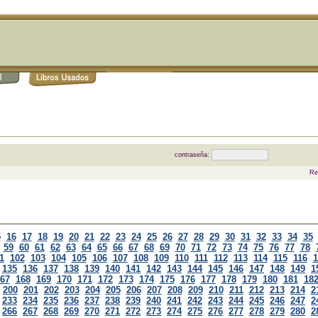
contraseña:
Re
5
16
17
18
19
20
21
22
23
24
25
26
27
28
29
30
31
32
33
34
35
59
60
61
62
63
64
65
66
67
68
69
70
71
72
73
74
75
76
77
78
1
102
103
104
105
106
107
108
109
110
111
112
113
114
115
116
1
135
136
137
138
139
140
141
142
143
144
145
146
147
148
149
1
67
168
169
170
171
172
173
174
175
176
177
178
179
180
181
18
200
201
202
203
204
205
206
207
208
209
210
211
212
213
214
2
233
234
235
236
237
238
239
240
241
242
243
244
245
246
247
2
266
267
268
269
270
271
272
273
274
275
276
277
278
279
280
2