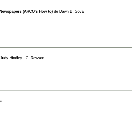
r Newspapers (ARCO's How to)
de
Dawn B. Sova
Judy Hindley - C. Rawson
za