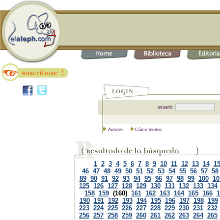
usuario:
Autores
Cómo leerlos
1
2
3
4
5
6
7
8
9
10
11
12
13
14
1
46
47
48
49
50
51
52
53
54
55
56
57
58
89
90
91
92
93
94
95
96
97
98
99
100
10
125
126
127
128
129
130
131
132
133
134
158
159
(160)
161
162
163
164
165
166
1
190
191
192
193
194
195
196
197
198
199
223
224
225
226
227
228
229
230
231
232
256
257
258
259
260
261
262
263
264
265