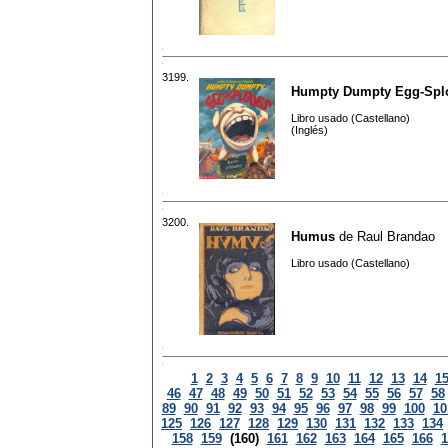
3199.
Humpty Dumpty Egg-Spl
Libro usado (Castellano)
(Inglés)
3200.
Humus
de
Raul Brandao
Libro usado (Castellano)
1
2
3
4
5
6
7
8
9
10
11
12
13
14
1
46
47
48
49
50
51
52
53
54
55
56
57
58
89
90
91
92
93
94
95
96
97
98
99
100
10
125
126
127
128
129
130
131
132
133
134
158
159
(160)
161
162
163
164
165
166
1