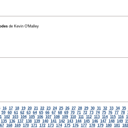
odes
de
Kevin O'Malley
5
16
17
18
19
20
21
22
23
24
25
26
27
28
29
30
31
32
33
34
35
59
60
61
62
63
64
65
66
67
68
69
70
71
72
73
74
75
76
77
78
1
102
103
104
105
106
107
108
109
110
111
112
113
114
115
116
1
135
136
137
138
139
140
141
142
143
144
145
146
147
148
149
1
67
168
169
170
171
172
173
174
175
176
177
178
179
180
181
18