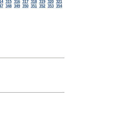
14
315
316
317
318
319
320
321
47
348
349
350
351
352
353
354