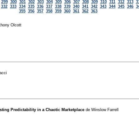
299
300
301
302
303
304
305
306
307
308
309
310
311
312
313
3
332
333
334
335
336
337
338
339
340
341
342
343
344
345
346
3
355
356
357
358
359
360
361
362
363
thony Olcott
acci
ting Predictability in a Chaotic Marketplace
de
Winslow Farrell