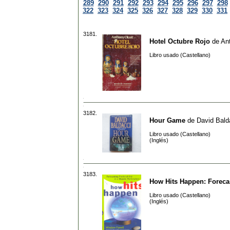
289
290
291
292
293
294
295
296
297
298
322
323
324
325
326
327
328
329
330
331
3181.
Hotel Octubre Rojo
de
An
Libro usado (Castellano)
3182.
Hour Game
de
David Bald
Libro usado (Castellano)
(Inglés)
3183.
How Hits Happen: Forecas
Libro usado (Castellano)
(Inglés)