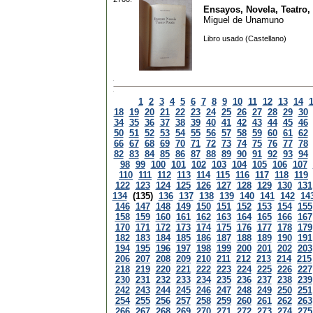
Ensayos, Novela, Teatro,
Miguel de Unamuno
Libro usado (Castellano)
1
2
3
4
5
6
7
8
9
10
11
12
13
14
18
19
20
21
22
23
24
25
26
27
28
29
30
34
35
36
37
38
39
40
41
42
43
44
45
46
50
51
52
53
54
55
56
57
58
59
60
61
62
66
67
68
69
70
71
72
73
74
75
76
77
78
82
83
84
85
86
87
88
89
90
91
92
93
94
98
99
100
101
102
103
104
105
106
107
110
111
112
113
114
115
116
117
118
119
122
123
124
125
126
127
128
129
130
131
134
(135)
136
137
138
139
140
141
142
14
146
147
148
149
150
151
152
153
154
155
158
159
160
161
162
163
164
165
166
167
170
171
172
173
174
175
176
177
178
179
182
183
184
185
186
187
188
189
190
191
194
195
196
197
198
199
200
201
202
203
206
207
208
209
210
211
212
213
214
215
218
219
220
221
222
223
224
225
226
227
230
231
232
233
234
235
236
237
238
239
242
243
244
245
246
247
248
249
250
251
254
255
256
257
258
259
260
261
262
263
266
267
268
269
270
271
272
273
274
275