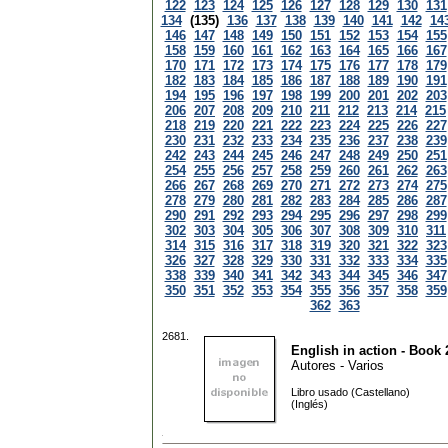
122
123
124
125
126
127
128
129
130
131
134
(135)
136
137
138
139
140
141
142
14
146
147
148
149
150
151
152
153
154
155
158
159
160
161
162
163
164
165
166
167
170
171
172
173
174
175
176
177
178
179
182
183
184
185
186
187
188
189
190
191
194
195
196
197
198
199
200
201
202
203
206
207
208
209
210
211
212
213
214
215
218
219
220
221
222
223
224
225
226
227
230
231
232
233
234
235
236
237
238
239
242
243
244
245
246
247
248
249
250
251
254
255
256
257
258
259
260
261
262
263
266
267
268
269
270
271
272
273
274
275
278
279
280
281
282
283
284
285
286
287
290
291
292
293
294
295
296
297
298
299
302
303
304
305
306
307
308
309
310
311
314
315
316
317
318
319
320
321
322
323
326
327
328
329
330
331
332
333
334
335
338
339
340
341
342
343
344
345
346
347
350
351
352
353
354
355
356
357
358
359
362
363
2681.
English in action - Book 
Autores - Varios
Libro usado (Castellano)
(Inglés)