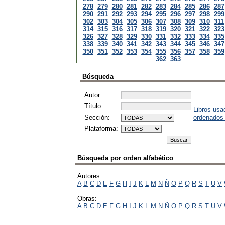
278
279
280
281
282
283
284
285
286
287
290
291
292
293
294
295
296
297
298
299
302
303
304
305
306
307
308
309
310
311
314
315
316
317
318
319
320
321
322
323
326
327
328
329
330
331
332
333
334
335
338
339
340
341
342
343
344
345
346
347
350
351
352
353
354
355
356
357
358
359
362
363
Búsqueda
Autor:
Título:
Libros usa
Sección:
ordenados
Plataforma:
Búsqueda por orden alfabético
Autores:
A
B
C
D
E
F
G
H
I
J
K
L
M
N
Ñ
O
P
Q
R
S
T
U
V
Obras:
A
B
C
D
E
F
G
H
I
J
K
L
M
N
Ñ
O
P
Q
R
S
T
U
V