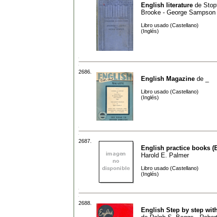
English literature
de
Stop
Brooke - George Sampson
Libro usado (Castellano)
(Inglés)
2686.
English Magazine
de
_
Libro usado (Castellano)
(Inglés)
2687.
English practice books 
Harold E. Palmer
Libro usado (Castellano)
(Inglés)
2688.
English Step by step with