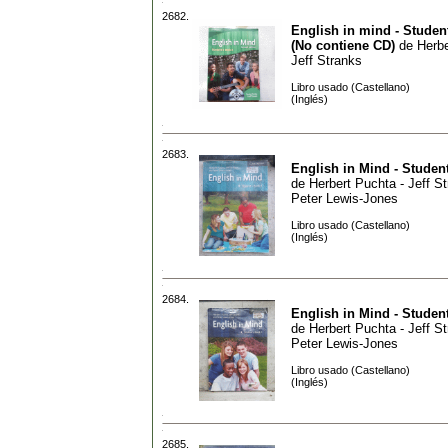
2682.
English in mind - Student
(No contiene CD)
de
Herbe
Jeff Stranks
Libro usado (Castellano)
(Inglés)
2683.
English in Mind - Studen
de
Herbert Puchta - Jeff St
Peter Lewis-Jones
Libro usado (Castellano)
(Inglés)
2684.
English in Mind - Studen
de
Herbert Puchta - Jeff St
Peter Lewis-Jones
Libro usado (Castellano)
(Inglés)
2685.