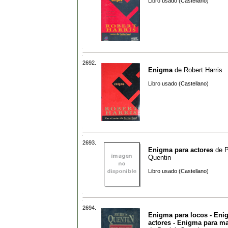
Libro usado (Castellano)
2692.
Enigma
de
Robert Harris
Libro usado (Castellano)
2693.
Enigma para actores
de
P
Quentin
Libro usado (Castellano)
2694.
Enigma para locos - Eni
actores - Enigma para ma