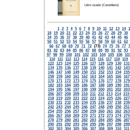
Libro usado (Castellano)
1
2
3
4
5
6
7
8
9
10
11
12
13
14
18
19
20
21
22
23
24
25
26
27
28
29
30
34
35
36
37
38
39
40
41
42
43
44
45
46
50
51
52
53
54
55
56
57
58
59
60
61
62
66
67
68
69
70
71
72
(73)
74
75
76
77
81
82
83
84
85
86
87
88
89
90
91
92
93
97
98
99
100
101
102
103
104
105
106
10
110
111
112
113
114
115
116
117
118
119
122
123
124
125
126
127
128
129
130
131
134
135
136
137
138
139
140
141
142
143
146
147
148
149
150
151
152
153
154
155
158
159
160
161
162
163
164
165
166
167
170
171
172
173
174
175
176
177
178
179
182
183
184
185
186
187
188
189
190
191
194
195
196
197
198
199
200
201
202
203
206
207
208
209
210
211
212
213
214
215
218
219
220
221
222
223
224
225
226
227
230
231
232
233
234
235
236
237
238
239
242
243
244
245
246
247
248
249
250
251
254
255
256
257
258
259
260
261
262
263
266
267
268
269
270
271
272
273
274
275
278
279
280
281
282
283
284
285
286
287
290
291
292
293
294
295
296
297
298
299
302
303
304
305
306
307
308
309
310
311