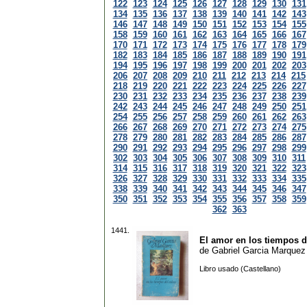
122
123
124
125
126
127
128
129
130
131
134
135
136
137
138
139
140
141
142
143
146
147
148
149
150
151
152
153
154
155
158
159
160
161
162
163
164
165
166
167
170
171
172
173
174
175
176
177
178
179
182
183
184
185
186
187
188
189
190
191
194
195
196
197
198
199
200
201
202
203
206
207
208
209
210
211
212
213
214
215
218
219
220
221
222
223
224
225
226
227
230
231
232
233
234
235
236
237
238
239
242
243
244
245
246
247
248
249
250
251
254
255
256
257
258
259
260
261
262
263
266
267
268
269
270
271
272
273
274
275
278
279
280
281
282
283
284
285
286
287
290
291
292
293
294
295
296
297
298
299
302
303
304
305
306
307
308
309
310
311
314
315
316
317
318
319
320
321
322
323
326
327
328
329
330
331
332
333
334
335
338
339
340
341
342
343
344
345
346
347
350
351
352
353
354
355
356
357
358
359
362
363
1441.
El amor en los tiempos d
de
Gabriel Garcia Marquez
Libro usado (Castellano)