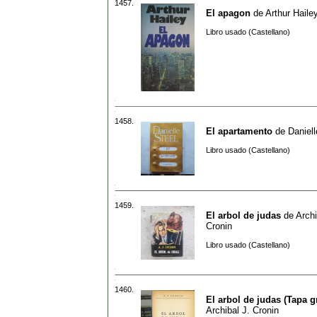
1457.
El apagon
de
Arthur Haile
Libro usado (Castellano)
1458.
El apartamento
de
Daniell
Libro usado (Castellano)
1459.
El arbol de judas
de
Archi
Cronin
Libro usado (Castellano)
1460.
El arbol de judas (Tapa gr
Archibal J. Cronin