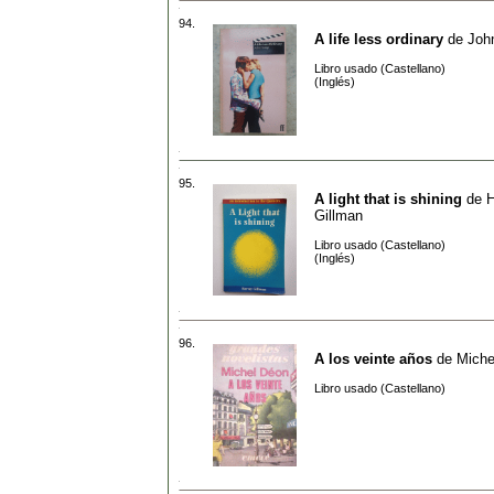
94.
A life less ordinary
de
Joh
Libro usado (Castellano)
(Inglés)
95.
A light that is shining
de
H
Gillman
Libro usado (Castellano)
(Inglés)
96.
A los veinte años
de
Miche
Libro usado (Castellano)