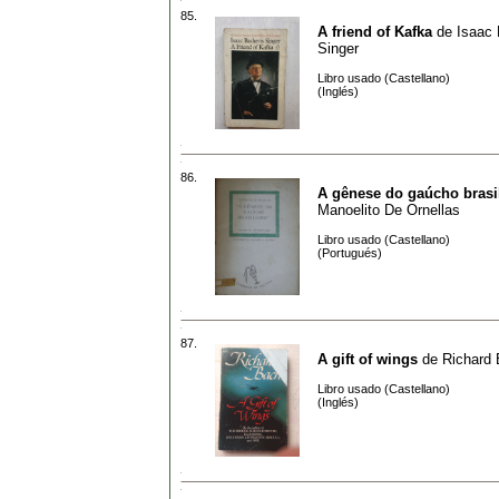
85.
A friend of Kafka
de
Isaac
Singer
Libro usado (Castellano)
(Inglés)
86.
A gênese do gaúcho brasi
Manoelito De Ornellas
Libro usado (Castellano)
(Portugués)
87.
A gift of wings
de
Richard
Libro usado (Castellano)
(Inglés)