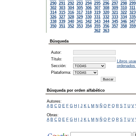
290
291
292
293
294
295
296
297
298
299
302
303
304
305
306
307
308
309
310
311
314
315
316
317
318
319
320
321
322
323
326
327
328
329
330
331
332
333
334
335
338
339
340
341
342
343
344
345
346
347
350
351
352
353
354
355
356
357
358
359
362
363
Búsqueda
Autor:
Título:
Libros usa
Sección:
ordenados
Plataforma:
Búsqueda por orden alfabético
Autores:
A
B
C
D
E
F
G
H
I
J
K
L
M
N
Ñ
O
P
Q
R
S
T
U
V
Obras:
A
B
C
D
E
F
G
H
I
J
K
L
M
N
Ñ
O
P
Q
R
S
T
U
V