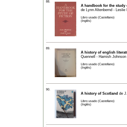
88.
A handbook for the study o
de
Lynn Altenbernd - Leslie 
Libro usado (Castellano)
(Inglés)
89.
A history of english litera
Quennell - Hamish Johnson
Libro usado (Castellano)
(Inglés)
90.
A history of Scotland
de
J
Libro usado (Castellano)
(Inglés)