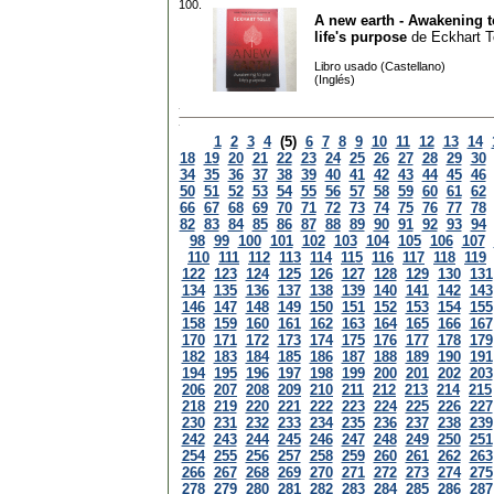
100.
A new earth - Awakening t
life's purpose
de
Eckhart T
Libro usado (Castellano)
(Inglés)
1
2
3
4
(5)
6
7
8
9
10
11
12
13
14
18
19
20
21
22
23
24
25
26
27
28
29
30
34
35
36
37
38
39
40
41
42
43
44
45
46
50
51
52
53
54
55
56
57
58
59
60
61
62
66
67
68
69
70
71
72
73
74
75
76
77
78
82
83
84
85
86
87
88
89
90
91
92
93
94
98
99
100
101
102
103
104
105
106
107
110
111
112
113
114
115
116
117
118
119
122
123
124
125
126
127
128
129
130
131
134
135
136
137
138
139
140
141
142
143
146
147
148
149
150
151
152
153
154
155
158
159
160
161
162
163
164
165
166
167
170
171
172
173
174
175
176
177
178
179
182
183
184
185
186
187
188
189
190
191
194
195
196
197
198
199
200
201
202
203
206
207
208
209
210
211
212
213
214
215
218
219
220
221
222
223
224
225
226
227
230
231
232
233
234
235
236
237
238
239
242
243
244
245
246
247
248
249
250
251
254
255
256
257
258
259
260
261
262
263
266
267
268
269
270
271
272
273
274
275
278
279
280
281
282
283
284
285
286
287