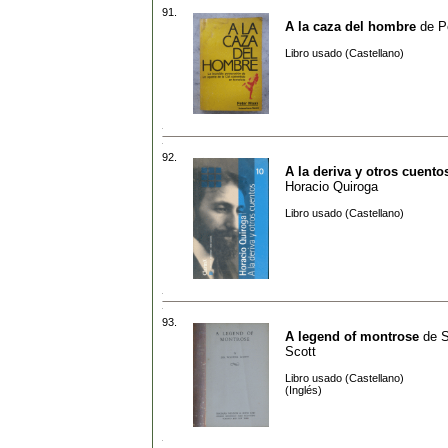
91.
A la caza del hombre
de
P
Libro usado (Castellano)
92.
A la deriva y otros cuento
Horacio Quiroga
Libro usado (Castellano)
93.
A legend of montrose
de
S
Scott
Libro usado (Castellano)
(Inglés)