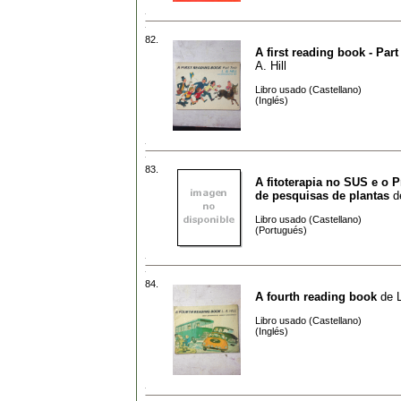
82.
A first reading book - Par
A. Hill
Libro usado (Castellano)
(Inglés)
83.
A fitoterapia no SUS e o 
de pesquisas de plantas
d
Libro usado (Castellano)
(Portugués)
84.
A fourth reading book
de
L
Libro usado (Castellano)
(Inglés)