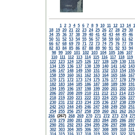
1
2
3
4
5
6
7
8
9
10
11
12
13
14
18
19
20
21
22
23
24
25
26
27
28
29
30
34
35
36
37
38
39
40
41
42
43
44
45
46
50
51
52
53
54
55
56
57
58
59
60
61
62
66
67
68
69
70
71
72
73
74
75
76
77
78
82
83
84
85
86
87
88
89
90
91
92
93
94
98
99
100
101
102
103
104
105
106
107
110
111
112
113
114
115
116
117
118
119
122
123
124
125
126
127
128
129
130
131
134
135
136
137
138
139
140
141
142
143
146
147
148
149
150
151
152
153
154
155
158
159
160
161
162
163
164
165
166
167
170
171
172
173
174
175
176
177
178
179
182
183
184
185
186
187
188
189
190
191
194
195
196
197
198
199
200
201
202
203
206
207
208
209
210
211
212
213
214
215
218
219
220
221
222
223
224
225
226
227
230
231
232
233
234
235
236
237
238
239
242
243
244
245
246
247
248
249
250
251
254
255
256
257
258
259
260
261
262
263
266
(267)
268
269
270
271
272
273
274
27
278
279
280
281
282
283
284
285
286
287
290
291
292
293
294
295
296
297
298
299
302
303
304
305
306
307
308
309
310
311
314
315
316
317
318
319
320
321
322
323