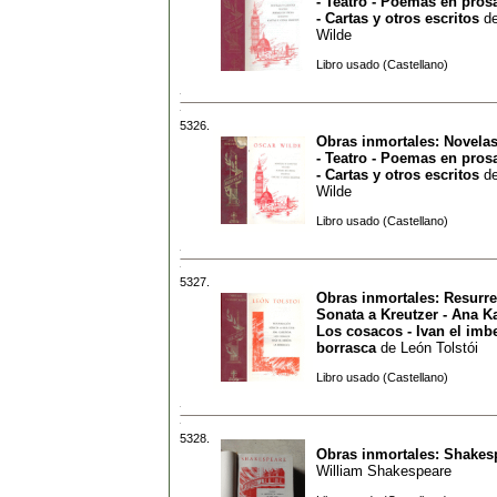
- Teatro - Poemas en pros
- Cartas y otros escritos
d
Wilde
Libro usado (Castellano)
5326.
Obras inmortales: Novelas
- Teatro - Poemas en pros
- Cartas y otros escritos
d
Wilde
Libro usado (Castellano)
5327.
Obras inmortales: Resurre
Sonata a Kreutzer - Ana Ka
Los cosacos - Ivan el imbe
borrasca
de
León Tolstói
Libro usado (Castellano)
5328.
Obras inmortales: Shakes
William Shakespeare