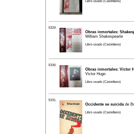
Libro usado (Castellano)
5329.
Obras inmortales: Shakes
William Shakespearte
Libro usado (Castellano)
5330.
Obras inmortales: Victor 
Victor Hugo
Libro usado (Castellano)
5331.
Occidente se suicida
de
Br
Libro usado (Castellano)