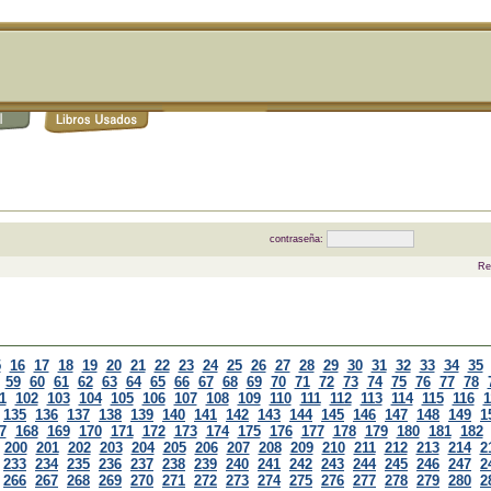
contraseña:
Re
5
16
17
18
19
20
21
22
23
24
25
26
27
28
29
30
31
32
33
34
35
59
60
61
62
63
64
65
66
67
68
69
70
71
72
73
74
75
76
77
78
1
102
103
104
105
106
107
108
109
110
111
112
113
114
115
116
1
135
136
137
138
139
140
141
142
143
144
145
146
147
148
149
1
7
168
169
170
171
172
173
174
175
176
177
178
179
180
181
182
200
201
202
203
204
205
206
207
208
209
210
211
212
213
214
2
233
234
235
236
237
238
239
240
241
242
243
244
245
246
247
2
266
267
268
269
270
271
272
273
274
275
276
277
278
279
280
2