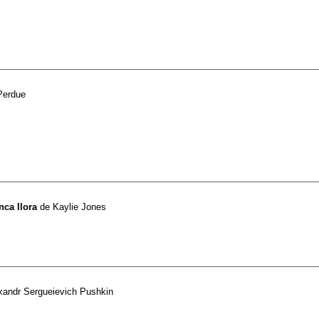
Perdue
nca llora
de
Kaylie Jones
xandr Sergueievich Pushkin