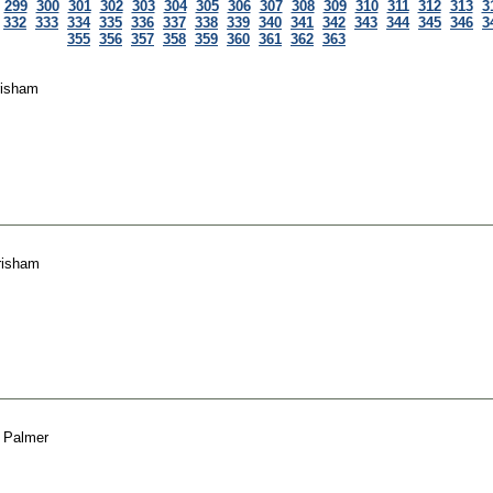
299
300
301
302
303
304
305
306
307
308
309
310
311
312
313
3
332
333
334
335
336
337
338
339
340
341
342
343
344
345
346
3
355
356
357
358
359
360
361
362
363
risham
risham
 Palmer