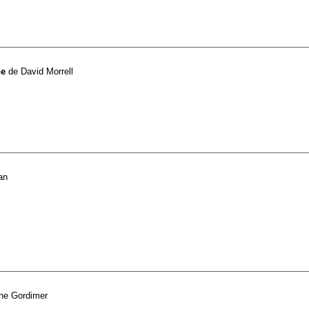
he
de
David Morrell
an
ne Gordimer