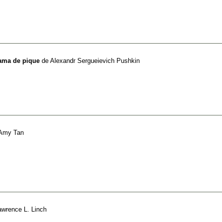
dama de pique
de
Alexandr Sergueievich Pushkin
Amy Tan
awrence L. Linch