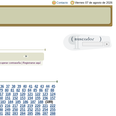
Contacto
Viernes 07 de agosto de 2026
cuperar contraseña
|
Registrarse aquí
36
37
38
39
40
41
42
43
44
45
79
80
81
82
83
84
85
86
87
88
17
118
119
120
121
122
123
124
50
151
152
153
154
155
156
157
183
184
185
186
187
188
(189)
15
216
217
218
219
220
221
222
48
249
250
251
252
253
254
255
81
282
283
284
285
286
287
288