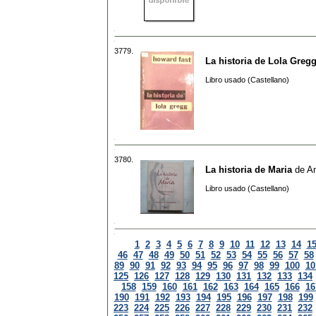
3779.
La historia de Lola Greg
Libro usado (Castellano)
3780.
La historia de Maria
de
An
Libro usado (Castellano)
1
2
3
4
5
6
7
8
9
10
11
12
13
14
1
46
47
48
49
50
51
52
53
54
55
56
57
58
89
90
91
92
93
94
95
96
97
98
99
100
10
125
126
127
128
129
130
131
132
133
134
158
159
160
161
162
163
164
165
166
16
190
191
192
193
194
195
196
197
198
199
223
224
225
226
227
228
229
230
231
232