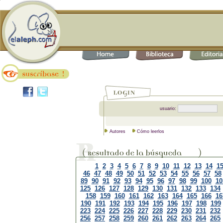
usuario:
Autores
Cómo leerlos
1
2
3
4
5
6
7
8
9
10
11
12
13
14
1
46
47
48
49
50
51
52
53
54
55
56
57
58
89
90
91
92
93
94
95
96
97
98
99
100
10
125
126
127
128
129
130
131
132
133
134
158
159
160
161
162
163
164
165
166
16
190
191
192
193
194
195
196
197
198
199
223
224
225
226
227
228
229
230
231
232
256
257
258
259
260
261
262
263
264
265