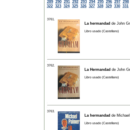
289
290
291
292
293
294
295
296
297
298
322
323
324
325
326
327
328
329
330
331
3761.
La hermandad
de
John G
Libro usado (Castellano)
3762.
La Hermandad
de
John G
Libro usado (Castellano)
3763.
La hermandad
de
Michael
Libro usado (Castellano)