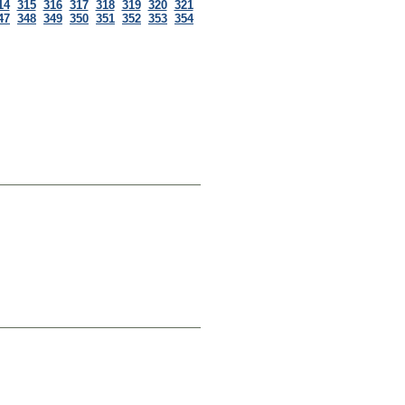
14
315
316
317
318
319
320
321
47
348
349
350
351
352
353
354