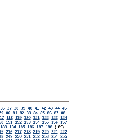
36
37
38
39
40
41
42
43
44
45
79
80
81
82
83
84
85
86
87
88
17
118
119
120
121
122
123
124
50
151
152
153
154
155
156
157
183
184
185
186
187
188
(189)
15
216
217
218
219
220
221
222
48
249
250
251
252
253
254
255