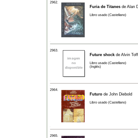
2962.
Furia de Titanes
de
Alan 
Libro usado (Castellano)
2963.
Future shock
de
Alvin Toff
Libro usado (Castellano)
(Inglés)
2964.
Futuro
de
John Diebold
Libro usado (Castellano)
2965.