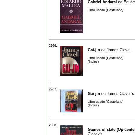
Gabriel Andaral
de
Eduar
Libro usado (Castellano)
2966.
Gai-jin
de
James Clavell
Libro usado (Castellano)
(Inglés)
2967.
Gai-jin
de
James Clavell's
Libro usado (Castellano)
(Inglés)
2968.
Games of state (Op-cente
Clancy's