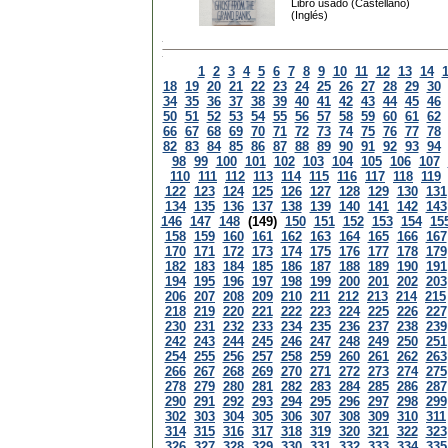
Libro usado (Castellano)
(Inglés)
1
2
3
4
5
6
7
8
9
10
11
12
13
14
18
19
20
21
22
23
24
25
26
27
28
29
30
34
35
36
37
38
39
40
41
42
43
44
45
46
50
51
52
53
54
55
56
57
58
59
60
61
62
66
67
68
69
70
71
72
73
74
75
76
77
78
82
83
84
85
86
87
88
89
90
91
92
93
94
98
99
100
101
102
103
104
105
106
107
110
111
112
113
114
115
116
117
118
119
122
123
124
125
126
127
128
129
130
131
134
135
136
137
138
139
140
141
142
143
146
147
148
(149)
150
151
152
153
154
15
158
159
160
161
162
163
164
165
166
167
170
171
172
173
174
175
176
177
178
179
182
183
184
185
186
187
188
189
190
191
194
195
196
197
198
199
200
201
202
203
206
207
208
209
210
211
212
213
214
215
218
219
220
221
222
223
224
225
226
227
230
231
232
233
234
235
236
237
238
239
242
243
244
245
246
247
248
249
250
251
254
255
256
257
258
259
260
261
262
263
266
267
268
269
270
271
272
273
274
275
278
279
280
281
282
283
284
285
286
287
290
291
292
293
294
295
296
297
298
299
302
303
304
305
306
307
308
309
310
311
314
315
316
317
318
319
320
321
322
323
326
327
328
329
330
331
332
333
334
335