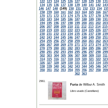
122
123
124
125
126
127
128
129
130
131
134
135
136
137
138
139
140
141
142
143
146
147
148
(149)
150
151
152
153
154
15
158
159
160
161
162
163
164
165
166
167
170
171
172
173
174
175
176
177
178
179
182
183
184
185
186
187
188
189
190
191
194
195
196
197
198
199
200
201
202
203
206
207
208
209
210
211
212
213
214
215
218
219
220
221
222
223
224
225
226
227
230
231
232
233
234
235
236
237
238
239
242
243
244
245
246
247
248
249
250
251
254
255
256
257
258
259
260
261
262
263
266
267
268
269
270
271
272
273
274
275
278
279
280
281
282
283
284
285
286
287
290
291
292
293
294
295
296
297
298
299
302
303
304
305
306
307
308
309
310
311
314
315
316
317
318
319
320
321
322
323
326
327
328
329
330
331
332
333
334
335
338
339
340
341
342
343
344
345
346
347
350
351
352
353
354
355
356
357
358
359
362
363
2961.
Furia
de
Wilbur A. Smith
Libro usado (Castellano)