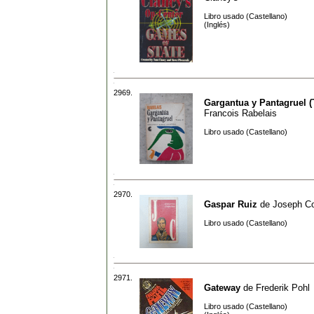
Libro usado (Castellano)
(Inglés)
2969.
Gargantua y Pantagruel (
Francois Rabelais
Libro usado (Castellano)
2970.
Gaspar Ruiz
de
Joseph C
Libro usado (Castellano)
2971.
Gateway
de
Frederik Pohl
Libro usado (Castellano)