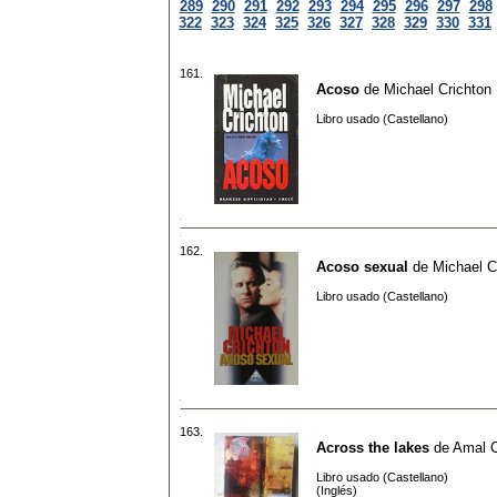
289
290
291
292
293
294
295
296
297
298
322
323
324
325
326
327
328
329
330
331
161.
Acoso
de
Michael Crichton
Libro usado (Castellano)
162.
Acoso sexual
de
Michael C
Libro usado (Castellano)
163.
Across the lakes
de
Amal C
Libro usado (Castellano)
(Inglés)