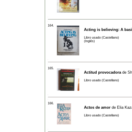
164.
Acting is believing: A ba
Libro usado (Castellano)
(Inglés)
165.
Actitud provocadora
de
Sh
Libro usado (Castellano)
166.
Actos de amor
de
Elia Kaz
Libro usado (Castellano)