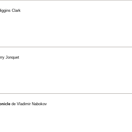
iggins Clark
rry Jonquet
onicle
de
Vladimir Nabokov