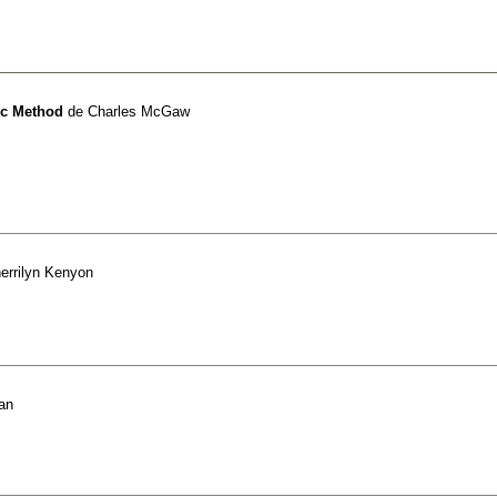
sic Method
de
Charles McGaw
errilyn Kenyon
an