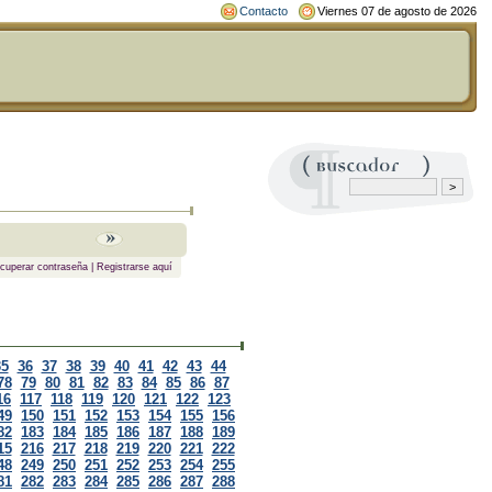
Contacto
Viernes 07 de agosto de 2026
cuperar contraseña
|
Registrarse aquí
35
36
37
38
39
40
41
42
43
44
78
79
80
81
82
83
84
85
86
87
16
117
118
119
120
121
122
123
49
150
151
152
153
154
155
156
82
183
184
185
186
187
188
189
15
216
217
218
219
220
221
222
48
249
250
251
252
253
254
255
81
282
283
284
285
286
287
288