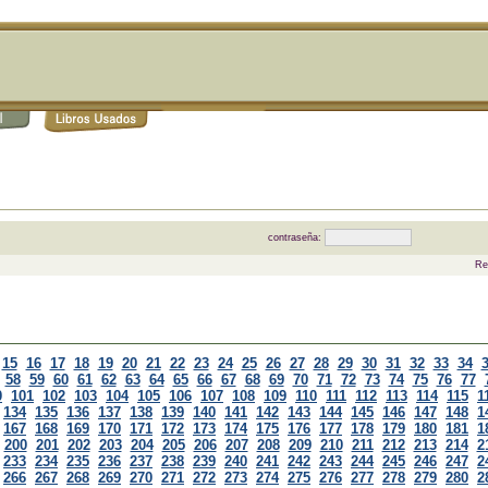
contraseña:
Re
15
16
17
18
19
20
21
22
23
24
25
26
27
28
29
30
31
32
33
34
58
59
60
61
62
63
64
65
66
67
68
69
70
71
72
73
74
75
76
77
0
101
102
103
104
105
106
107
108
109
110
111
112
113
114
115
1
134
135
136
137
138
139
140
141
142
143
144
145
146
147
148
1
167
168
169
170
171
172
173
174
175
176
177
178
179
180
181
1
200
201
202
203
204
205
206
207
208
209
210
211
212
213
214
2
233
234
235
236
237
238
239
240
241
242
243
244
245
246
247
2
266
267
268
269
270
271
272
273
274
275
276
277
278
279
280
2