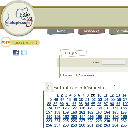
usuario:
Autores
Cómo leerlos
1
2
3
4
5
6
7
8
(9)
10
11
12
13
14
45
46
47
48
49
50
51
52
53
54
55
56
57
88
89
90
91
92
93
94
95
96
97
98
99
10
124
125
126
127
128
129
130
131
132
133
157
158
159
160
161
162
163
164
165
166
190
191
192
193
194
195
196
197
198
199
223
224
225
226
227
228
229
230
231
232
256
257
258
259
260
261
262
263
264
265