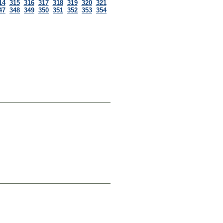
14
315
316
317
318
319
320
321
47
348
349
350
351
352
353
354