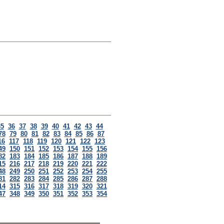
35
36
37
38
39
40
41
42
43
44
78
79
80
81
82
83
84
85
86
87
16
117
118
119
120
121
122
123
49
150
151
152
153
154
155
156
82
183
184
185
186
187
188
189
15
216
217
218
219
220
221
222
48
249
250
251
252
253
254
255
81
282
283
284
285
286
287
288
14
315
316
317
318
319
320
321
47
348
349
350
351
352
353
354