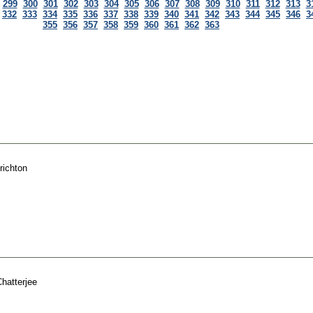
299
300
301
302
303
304
305
306
307
308
309
310
311
312
313
3
332
333
334
335
336
337
338
339
340
341
342
343
344
345
346
3
355
356
357
358
359
360
361
362
363
richton
hatterjee