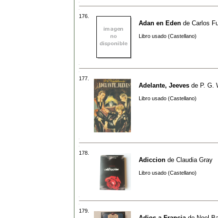
176.
Adan en Eden
de
Carlos F
Libro usado (Castellano)
177.
Adelante, Jeeves
de
P. G.
Libro usado (Castellano)
178.
Adiccion
de
Claudia Gray
Libro usado (Castellano)
179.
Adios a Francia
de
Noel Ba