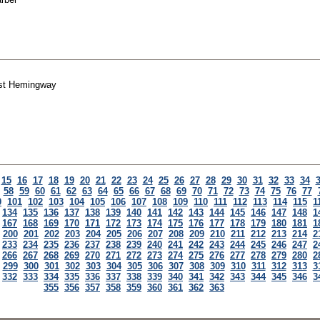
st Hemingway
15
16
17
18
19
20
21
22
23
24
25
26
27
28
29
30
31
32
33
34
58
59
60
61
62
63
64
65
66
67
68
69
70
71
72
73
74
75
76
77
0
101
102
103
104
105
106
107
108
109
110
111
112
113
114
115
1
134
135
136
137
138
139
140
141
142
143
144
145
146
147
148
1
167
168
169
170
171
172
173
174
175
176
177
178
179
180
181
1
200
201
202
203
204
205
206
207
208
209
210
211
212
213
214
2
233
234
235
236
237
238
239
240
241
242
243
244
245
246
247
2
266
267
268
269
270
271
272
273
274
275
276
277
278
279
280
2
299
300
301
302
303
304
305
306
307
308
309
310
311
312
313
3
332
333
334
335
336
337
338
339
340
341
342
343
344
345
346
3
355
356
357
358
359
360
361
362
363