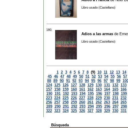
Libro usado (Castellano)
180.
Adios a las armas
de
Erne
Libro usado (Castellano)
1
2
3
4
5
6
7
8
(9)
10
11
12
13
14
45
46
47
48
49
50
51
52
53
54
55
56
57
88
89
90
91
92
93
94
95
96
97
98
99
10
124
125
126
127
128
129
130
131
132
133
157
158
159
160
161
162
163
164
165
166
190
191
192
193
194
195
196
197
198
199
223
224
225
226
227
228
229
230
231
232
256
257
258
259
260
261
262
263
264
265
289
290
291
292
293
294
295
296
297
298
322
323
324
325
326
327
328
329
330
331
Búsqueda