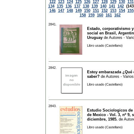
122
123
124
125
126
127
128
129
130
131
134
135
136
137
138
139
140
141
142
(143
146
147
148
149
150
151
152
153
154
155
158
159
160
161
162
2841.
Estado, corporativismo y
social en Brasil, Argentin
Uruguay
de
Autores - Vari
Libro usado (Castellano)
2842.
Estoy embarazada ¿Qué
saber?
de
Autores - Varios
Libro usado (Castellano)
2843.
Estudio Sociologicos de 
de Mexico - Vol. 3, nº 9, 
diciembre, 1985.
de
Autor
Libro usado (Castellano)