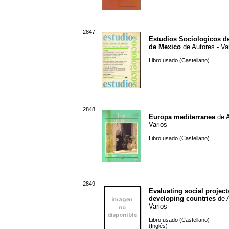
2847.
Estudios Sociologicos de
de Mexico
de
Autores - Va
Libro usado (Castellano)
2848.
Europa mediterranea
de
A
Varios
Libro usado (Castellano)
2849.
Evaluating social project
developing countries
de
Varios
Libro usado (Castellano)
(Inglés)