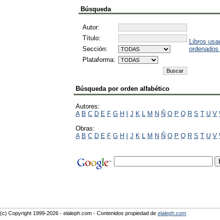
Búsqueda
Autor:
Título:
Libros usa
Sección:
ordenados
Plataforma:
Búsqueda por orden alfabético
Autores:
A
B
C
D
E
F
G
H
I
J
K
L
M
N
Ñ
O
P
Q
R
S
T
U
V
Obras:
A
B
C
D
E
F
G
H
I
J
K
L
M
N
Ñ
O
P
Q
R
S
T
U
V
(c) Copyright 1999-2026 - elaleph.com - Contenidos propiedad de
elaleph.com