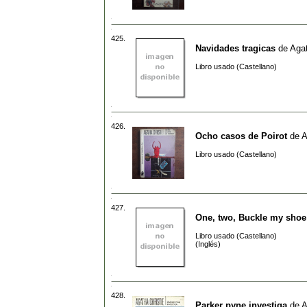
425.
Navidades tragicas
de
Agat
Libro usado (Castellano)
426.
Ocho casos de Poirot
de
A
Libro usado (Castellano)
427.
One, two, Buckle my shoe
Libro usado (Castellano)
(Inglés)
428.
Parker pyne investiga
de
A