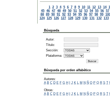
1
2
3
4
5
6
7
8
9
10
11
12
13
14
45
46
47
48
49
50
51
52
53
54
55
56
57
88
89
90
91
92
93
94
95
96
97
98
99
10
124
125
126
127
128
129
130
131
132
133
Búsqueda
Autor:
Título:
Sección:
Plataforma:
Búsqueda por orden alfabético
Autores:
A
B
C
D
E
F
G
H
I
J
K
L
M
N
Ñ
O
P
Q
R
S
T
Obras:
A
B
C
D
E
F
G
H
I
J
K
L
M
N
Ñ
O
P
Q
R
S
T