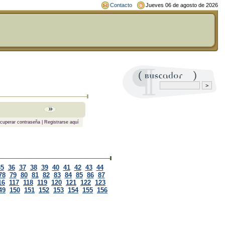
Contacto
Jueves 06 de agosto de 2026
cuperar contraseña
|
Registrarse aquí
35
36
37
38
39
40
41
42
43
44
78
79
80
81
82
83
84
85
86
87
16
117
118
119
120
121
122
123
49
150
151
152
153
154
155
156