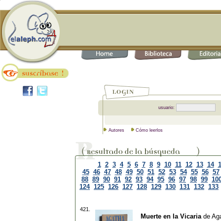
usuario:
Autores
Cómo leerlos
1
2
3
4
5
6
7
8
9
10
11
12
13
14
45
46
47
48
49
50
51
52
53
54
55
56
57
88
89
90
91
92
93
94
95
96
97
98
99
10
124
125
126
127
128
129
130
131
132
133
421.
Muerte en la Vicaria
de
Aga