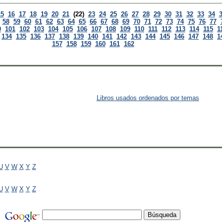
15
16
17
18
19
20
21
(22)
23
24
25
26
27
28
29
30
31
32
33
34
58
59
60
61
62
63
64
65
66
67
68
69
70
71
72
73
74
75
76
77
0
101
102
103
104
105
106
107
108
109
110
111
112
113
114
115
1
134
135
136
137
138
139
140
141
142
143
144
145
146
147
148
1
157
158
159
160
161
162
Libros usados ordenados por temas
U
V
W
X
Y
Z
U
V
W
X
Y
Z