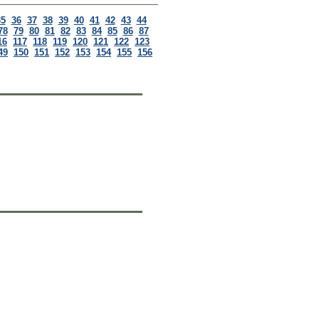
35
36
37
38
39
40
41
42
43
44
78
79
80
81
82
83
84
85
86
87
16
117
118
119
120
121
122
123
49
150
151
152
153
154
155
156