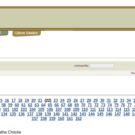
contraseña:
Re
15
16
17
18
19
20
21
(22)
23
24
25
26
27
28
29
30
31
32
33
34
58
59
60
61
62
63
64
65
66
67
68
69
70
71
72
73
74
75
76
77
0
101
102
103
104
105
106
107
108
109
110
111
112
113
114
115
1
134
135
136
137
138
139
140
141
142
143
144
145
146
147
148
1
157
158
159
160
161
162
tha Christie