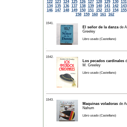
122
123
124
125
126
127
128
129
130
131
134
135
136
137
138
139
140
141
142
143
146
147
148
149
150
151
152
153
154
155
158
159
160
161
162
1541.
El señor de la danza
de
A
Greeley
Libro usado (Castellano)
1542.
Los pecados cardinales
M. Greeley
Libro usado (Castellano)
1543.
Maquinas voladoras
de
A
Nahum
Libro usado (Castellano)