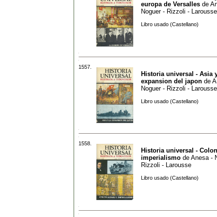
europa de Versalles
de
An
Noguer - Rizzoli - Larousse
Libro usado (Castellano)
1557.
Historia universal - Asia y
expansion del japon
de
A
Noguer - Rizzoli - Larousse
Libro usado (Castellano)
1558.
Historia universal - Colo
imperialismo
de
Anesa - 
Rizzoli - Larousse
Libro usado (Castellano)