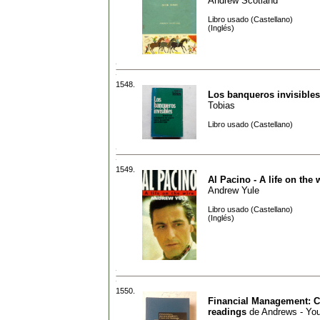
Andrew Scotland
Libro usado (Castellano)
(Inglés)
1548.
Los banqueros invisibles
Tobias
Libro usado (Castellano)
1549.
Al Pacino - A life on the 
Andrew Yule
Libro usado (Castellano)
(Inglés)
1550.
Financial Management: 
readings
de
Andrews - You