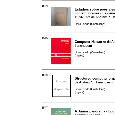
1544.
Estudios sobre poesia e
contemporanea - La gene
1924-1925
de
Andrew P. De
Libro usado (Castellano)
1545.
Computer Networks
de
An
Tanenbaum
Libro usado (Castellano)
(Inglés)
1546.
Structured computer org
de
Andrew S. Tanenbaum
Libro usado (Castellano)
(Inglés)
1547.
A Junior panorama - boo