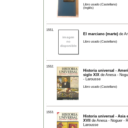
Libro usado (Castellano)
(Inglés)
1551.
El marciano (marte)
de
An
Libro usado (Castellano)
1552.
Historia universal - Amer
siglo XIX
de
Anesa - Nogue
- Larousse
Libro usado (Castellano)
1553.
Historia universal - Asia 
XVII
de
Anesa - Noguer - Ri
Larousse