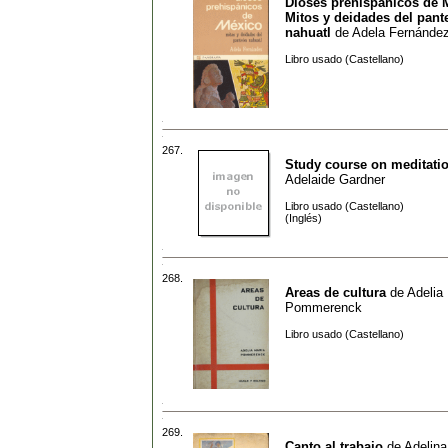
Dioses prehispanicos de 
Mitos y deidades del pant
nahuatl
de
Adela Fernánde
Libro usado (Castellano)
267.
Study course on meditati
Adelaide Gardner
Libro usado (Castellano)
(Inglés)
268.
Areas de cultura
de
Adelia
Pommerenck
Libro usado (Castellano)
269.
Canto al trabajo
de
Adelina