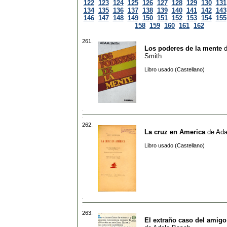
122
123
124
125
126
127
128
129
130
131
134
135
136
137
138
139
140
141
142
143
146
147
148
149
150
151
152
153
154
155
158
159
160
161
162
261.
Los poderes de la mente
Smith
Libro usado (Castellano)
262.
La cruz en America
de
Ada
Libro usado (Castellano)
263.
El extraño caso del amigo 