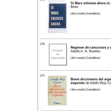
Si Marx volviese ahora
de
Berle
Libro usado (Castellano)
276.
Regimen de concursos y 
Adolfo A. N. Rouillon
Libro usado (Castellano)
277.
Breve diccionario del arg
exquisito
de
Adolfo Bioy C
Libro usado (Castellano)