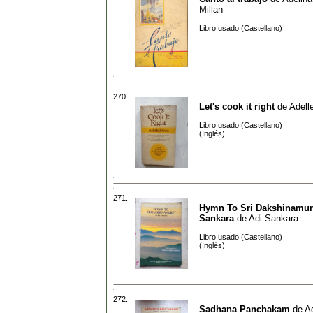
Millan
Libro usado (Castellano)
270.
Let's cook it right
de
Adell
Libro usado (Castellano)
(Inglés)
271.
Hymn To Sri Dakshinamurt
Sankara
de
Adi Sankara
Libro usado (Castellano)
(Inglés)
272.
Sadhana Panchakam
de
A