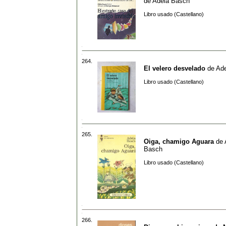
de
Adela Basch
Libro usado (Castellano)
264.
El velero desvelado
de
Ad
Libro usado (Castellano)
265.
Oiga, chamigo Aguara
de
Basch
Libro usado (Castellano)
266.