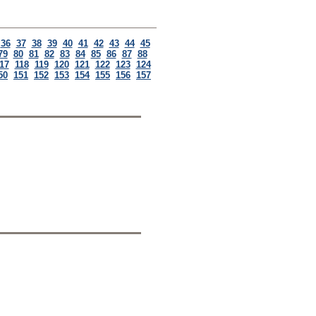
36
37
38
39
40
41
42
43
44
45
79
80
81
82
83
84
85
86
87
88
17
118
119
120
121
122
123
124
50
151
152
153
154
155
156
157