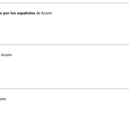
to por los españoles
de
Azorin
e
Azorin
orin