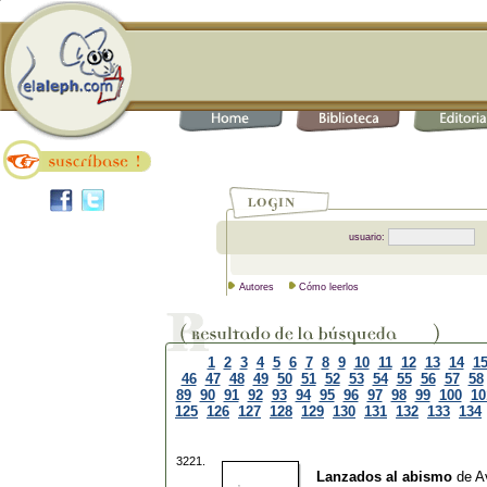
usuario:
Autores
Cómo leerlos
1
2
3
4
5
6
7
8
9
10
11
12
13
14
1
46
47
48
49
50
51
52
53
54
55
56
57
58
89
90
91
92
93
94
95
96
97
98
99
100
10
125
126
127
128
129
130
131
132
133
134
3221.
Lanzados al abismo
de
A