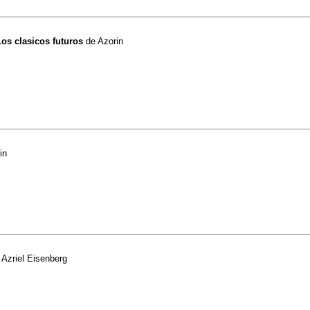
Los clasicos futuros
de
Azorin
in
e
Azriel Eisenberg