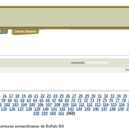
contraseña:
Re
5
16
17
18
19
20
21
22
23
24
25
26
27
28
29
30
31
32
33
34
35
59
60
61
62
63
64
65
66
67
68
69
70
71
72
73
74
75
76
77
78
1
102
103
104
105
106
107
108
109
110
111
112
113
114
115
116
1
135
136
137
138
139
140
141
142
143
144
145
146
147
148
149
1
158
159
160
161
(162)
venturas extraordinarias de Buffalo Bill