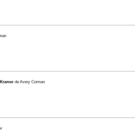
rman
 Kramer
de
Avery Corman
er