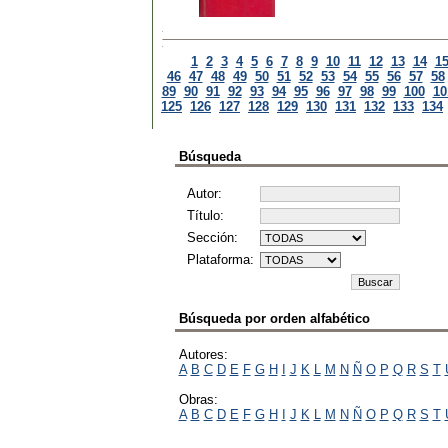
1
2
3
4
5
6
7
8
9
10
11
12
13
14
1
46
47
48
49
50
51
52
53
54
55
56
57
58
89
90
91
92
93
94
95
96
97
98
99
100
10
125
126
127
128
129
130
131
132
133
134
Búsqueda
Autor:
Título:
Sección:
Plataforma:
Búsqueda por orden alfabético
Autores:
A
B
C
D
E
F
G
H
I
J
K
L
M
N
Ñ
O
P
Q
R
S
T
Obras:
A
B
C
D
E
F
G
H
I
J
K
L
M
N
Ñ
O
P
Q
R
S
T