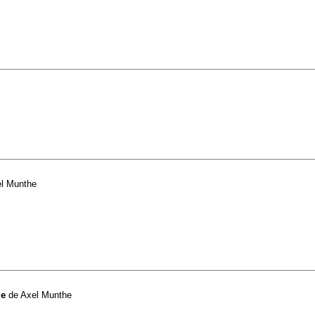
l Munthe
le
de
Axel Munthe