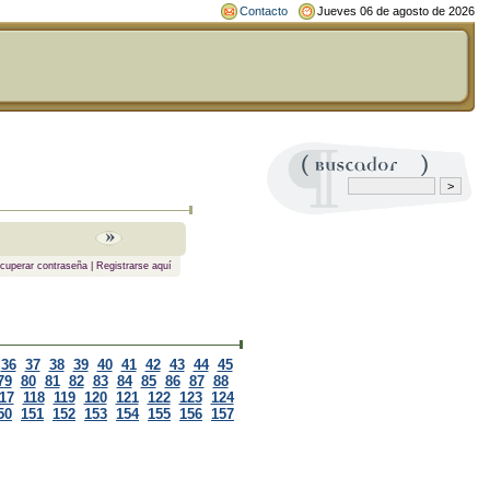
Contacto
Jueves 06 de agosto de 2026
cuperar contraseña
|
Registrarse aquí
36
37
38
39
40
41
42
43
44
45
79
80
81
82
83
84
85
86
87
88
17
118
119
120
121
122
123
124
50
151
152
153
154
155
156
157