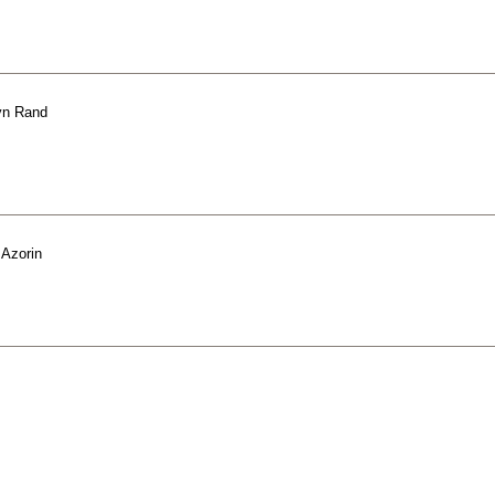
yn Rand
e
Azorin