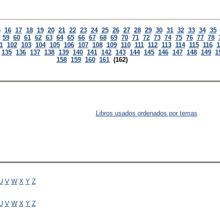
5
16
17
18
19
20
21
22
23
24
25
26
27
28
29
30
31
32
33
34
35
59
60
61
62
63
64
65
66
67
68
69
70
71
72
73
74
75
76
77
78
1
102
103
104
105
106
107
108
109
110
111
112
113
114
115
116
1
135
136
137
138
139
140
141
142
143
144
145
146
147
148
149
1
158
159
160
161
(162)
Libros usados ordenados por temas
U
V
W
X
Y
Z
U
V
W
X
Y
Z