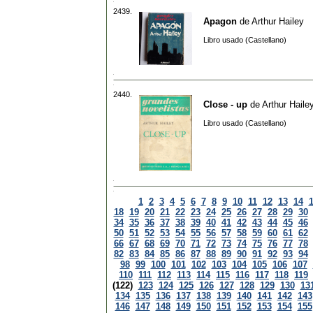
2439.
Apagon
de
Arthur Hailey
Libro usado (Castellano)
2440.
Close - up
de
Arthur Haile
Libro usado (Castellano)
1
2
3
4
5
6
7
8
9
10
11
12
13
14
18
19
20
21
22
23
24
25
26
27
28
29
30
34
35
36
37
38
39
40
41
42
43
44
45
46
50
51
52
53
54
55
56
57
58
59
60
61
62
66
67
68
69
70
71
72
73
74
75
76
77
78
82
83
84
85
86
87
88
89
90
91
92
93
94
98
99
100
101
102
103
104
105
106
107
110
111
112
113
114
115
116
117
118
119
(122)
123
124
125
126
127
128
129
130
13
134
135
136
137
138
139
140
141
142
143
146
147
148
149
150
151
152
153
154
155