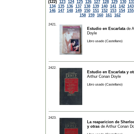
(122)
123
124
125
126
127
128
129
130
13
134
135
136
137
138
139
140
141
142
143
146
147
148
149
150
151
152
153
154
155
158
159
160
161
162
2421.
Estudio en Escarlata
de
A
Doyle
Libro usado (Castellano)
2422.
Estudio en Escarlata y ot
Arthur Conan Doyle
Libro usado (Castellano)
2423.
La reaparicion de Sherl
y otras
de
Arthur Conan D