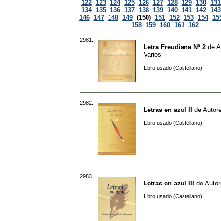
122
123
124
125
126
127
128
129
130
131
134
135
136
137
138
139
140
141
142
143
146
147
148
149
(150)
151
152
153
154
15
158
159
160
161
162
2981.
Letra Freudiana Nº 2
de
A
Varios
Libro usado (Castellano)
2982.
Letras en azul II
de
Autore
Libro usado (Castellano)
2983.
Letras en azul III
de
Autor
Libro usado (Castellano)