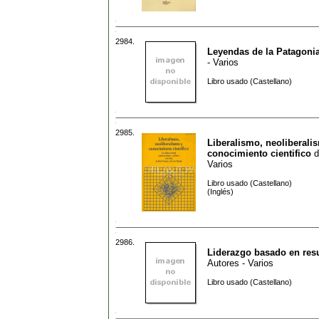
2984.
Leyendas de la Patagoni
- Varios
Libro usado (Castellano)
2985.
Liberalismo, neoliberali
conocimiento cientifico
d
Varios
Libro usado (Castellano)
(Inglés)
2986.
Liderazgo basado en res
Autores - Varios
Libro usado (Castellano)