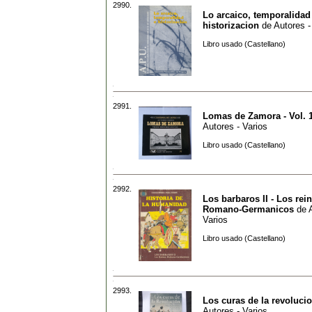
2990.
Lo arcaico, temporalidad
historizacion
de
Autores -
Libro usado (Castellano)
2991.
Lomas de Zamora - Vol. 
Autores - Varios
Libro usado (Castellano)
2992.
Los barbaros II - Los rei
Romano-Germanicos
de
Varios
Libro usado (Castellano)
2993.
Los curas de la revoluci
Autores - Varios