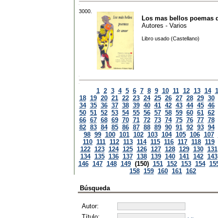
3000.
Los mas bellos poemas 
Autores - Varios
Libro usado (Castellano)
1
2
3
4
5
6
7
8
9
10
11
12
13
14
18
19
20
21
22
23
24
25
26
27
28
29
30
34
35
36
37
38
39
40
41
42
43
44
45
46
50
51
52
53
54
55
56
57
58
59
60
61
62
66
67
68
69
70
71
72
73
74
75
76
77
78
82
83
84
85
86
87
88
89
90
91
92
93
94
98
99
100
101
102
103
104
105
106
107
110
111
112
113
114
115
116
117
118
119
122
123
124
125
126
127
128
129
130
131
134
135
136
137
138
139
140
141
142
143
146
147
148
149
(150)
151
152
153
154
15
158
159
160
161
162
Búsqueda
Autor:
Título: