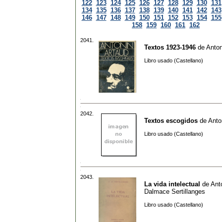
122
123
124
125
126
127
128
129
130
131
134
135
136
137
138
139
140
141
142
143
146
147
148
149
150
151
152
153
154
155
158
159
160
161
162
2041.
Textos 1923-1946
de
Anton
Libro usado (Castellano)
2042.
Textos escogidos
de
Anto
Libro usado (Castellano)
2043.
La vida intelectual
de
Ant
Dalmace Sertillanges
Libro usado (Castellano)