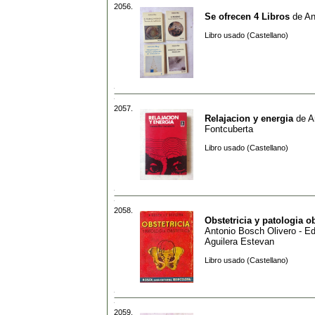
2056.
Se ofrecen 4 Libros
de
An
Libro usado (Castellano)
2057.
Relajacion y energia
de
A
Fontcuberta
Libro usado (Castellano)
2058.
Obstetricia y patologia ob
Antonio Bosch Olivero - E
Aguilera Estevan
Libro usado (Castellano)
2059.