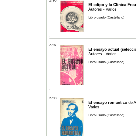
2796.
El edipo y la Clinica Fre
Autores - Varios
Libro usado (Castellano)
2797.
El ensayo actual (selecci
Autores - Varios
Libro usado (Castellano)
2798.
El ensayo romantico
de
A
Varios
Libro usado (Castellano)