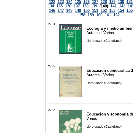
122
123
124
125
126
127
128
129
130
131
134
135
136
137
138
139
(140)
141
142
14
146
147
148
149
150
151
152
153
154
155
158
159
160
161
162
2781.
Ecologia y medio ambien
Autores - Varios
Libro usado (Castellano)
2782.
Educacion democratica 3
Autores - Varios
Libro usado (Castellano)
2783.
Educacion y economia
d
Varios
Libro usado (Castellano)