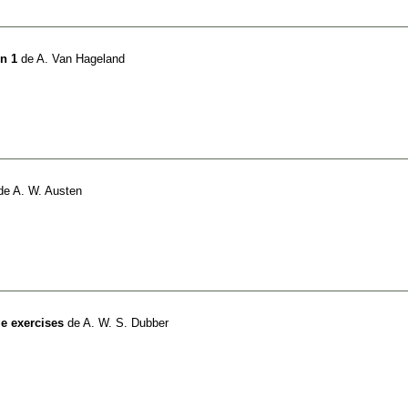
on 1
de
A. Van Hageland
de
A. W. Austen
ge exercises
de
A. W. S. Dubber