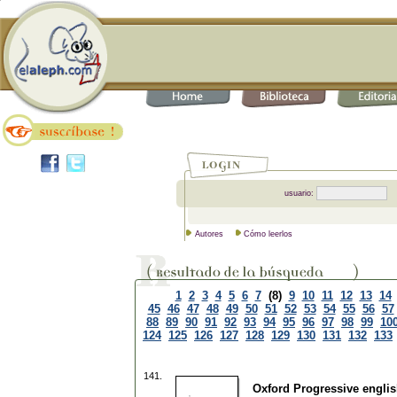
usuario:
Autores
Cómo leerlos
1
2
3
4
5
6
7
(8)
9
10
11
12
13
14
45
46
47
48
49
50
51
52
53
54
55
56
57
88
89
90
91
92
93
94
95
96
97
98
99
10
124
125
126
127
128
129
130
131
132
133
141.
Oxford Progressive englis