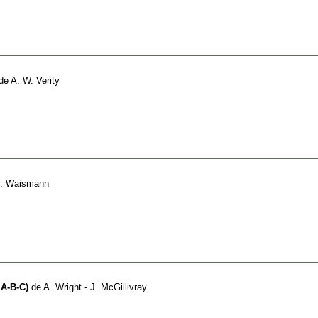
de
A. W. Verity
. Waismann
 A-B-C)
de
A. Wright - J. McGillivray