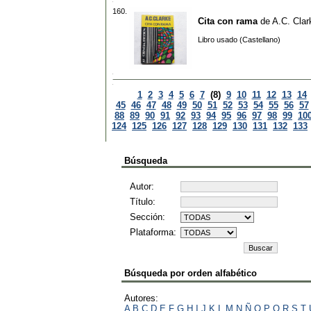
160.
Cita con rama
de
A.C. Clar
Libro usado (Castellano)
1
2
3
4
5
6
7
(8)
9
10
11
12
13
14
45
46
47
48
49
50
51
52
53
54
55
56
57
88
89
90
91
92
93
94
95
96
97
98
99
10
124
125
126
127
128
129
130
131
132
133
Búsqueda
Autor:
Título:
Sección:
Plataforma:
Búsqueda por orden alfabético
Autores:
A
B
C
D
E
F
G
H
I
J
K
L
M
N
Ñ
O
P
Q
R
S
T