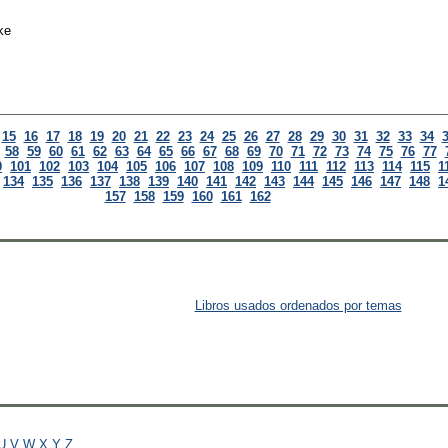
ke
15
16
17
18
19
20
21
22
23
24
25
26
27
28
29
30
31
32
33
34
58
59
60
61
62
63
64
65
66
67
68
69
70
71
72
73
74
75
76
77
0
101
102
103
104
105
106
107
108
109
110
111
112
113
114
115
1
134
135
136
137
138
139
140
141
142
143
144
145
146
147
148
1
157
158
159
160
161
162
Libros usados ordenados por temas
U
V
W
X
Y
Z