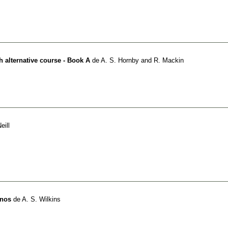
h alternative course - Book A
de
A. S. Hornby and R. Mackin
eill
anos
de
A. S. Wilkins