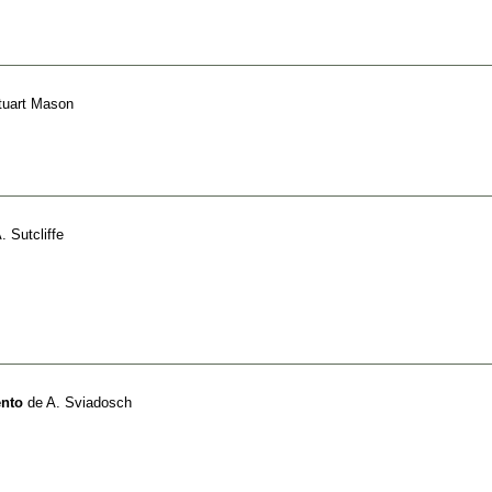
tuart Mason
. Sutcliffe
ento
de
A. Sviadosch