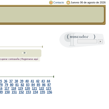
Contacto
Jueves 06 de agosto de 2026
cuperar contraseña
|
Registrarse aquí
35
36
37
38
39
40
41
42
43
44
78
79
80
81
82
83
84
85
86
87
16
117
118
119
120
121
122
123
49
150
151
152
153
154
155
156