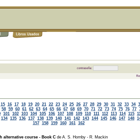
contraseña:
Re
15
16
17
18
19
20
21
22
23
24
25
26
27
28
29
30
31
32
33
34
58
59
60
61
62
63
64
65
66
67
68
69
70
71
72
73
74
75
76
77
0
101
102
103
104
105
106
107
108
109
110
111
112
113
114
115
1
134
135
136
137
138
139
140
141
142
143
144
145
146
147
148
1
157
158
159
160
161
162
h alternative course - Book C
de
A. S. Hornby - R. Mackin