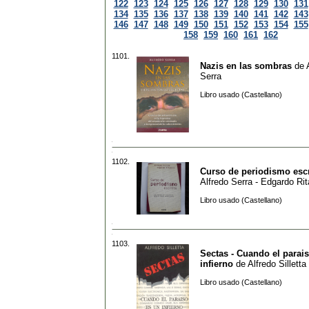
122
123
124
125
126
127
128
129
130
131
134
135
136
137
138
139
140
141
142
143
146
147
148
149
150
151
152
153
154
155
158
159
160
161
162
1101.
Nazis en las sombras
de
Serra
Libro usado (Castellano)
1102.
Curso de periodismo escr
Alfredo Serra - Edgardo Ri
Libro usado (Castellano)
1103.
Sectas - Cuando el parai
infierno
de
Alfredo Silletta
Libro usado (Castellano)