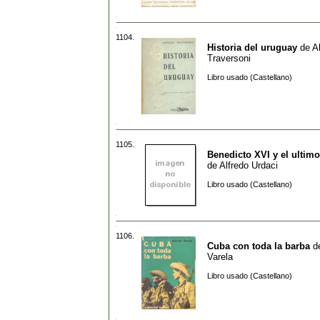
1104.
Historia del uruguay
de
A
Traversoni
Libro usado (Castellano)
1105.
Benedicto XVI y el ultim
de
Alfredo Urdaci
Libro usado (Castellano)
1106.
Cuba con toda la barba
d
Varela
Libro usado (Castellano)