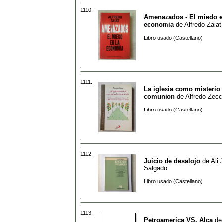
1110.
Amenazados - El miedo e
economia
de
Alfredo Zaiat
Libro usado (Castellano)
1111.
La iglesia como misterio
comunion
de
Alfredo Zec
Libro usado (Castellano)
1112.
Juicio de desalojo
de
Ali
Salgado
Libro usado (Castellano)
1113.
Petroamerica VS. Alca
d