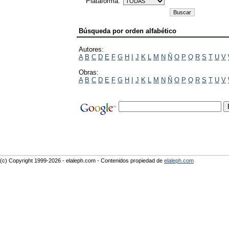
Plataforma:
Búsqueda por orden alfabético
Autores:
A
B
C
D
E
F
G
H
I
J
K
L
M
N
Ñ
O
P
Q
R
S
T
U
V
Obras:
A
B
C
D
E
F
G
H
I
J
K
L
M
N
Ñ
O
P
Q
R
S
T
U
V
(c) Copyright 1999-2026 - elaleph.com - Contenidos propiedad de
elaleph.com