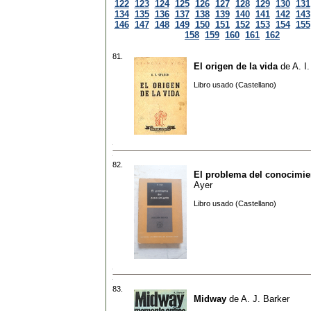
122
123
124
125
126
127
128
129
130
131
134
135
136
137
138
139
140
141
142
143
146
147
148
149
150
151
152
153
154
155
158
159
160
161
162
81.
El origen de la vida
de
A. I
Libro usado (Castellano)
82.
El problema del conocimie
Ayer
Libro usado (Castellano)
83.
Midway
de
A. J. Barker