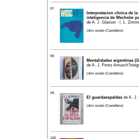
97.
Interpretacion clinica de la
inteligencia de Wechsler p
de
A. J. Glasser - I. L. Zim
Libro usado (Castellano)
98.
Mentalidades argentinas (1
de
A. J. Perez Amusch?steg
Libro usado (Castellano)
99.
El guardaespaldas
de
A. J.
Libro usado (Castellano)
100.