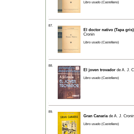
Libro usado (Castellano)
87.
El doctor nativo (Tapa gris)
Cronin
Libro usado (Castellano)
88.
El joven trovador
de
A. J. C
Libro usado (Castellano)
89.
Gran Canaria
de
A. J. Croni
Libro usado (Castellano)