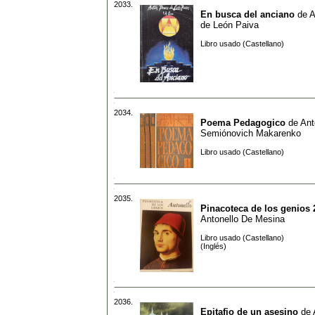
2033.
En busca del anciano
de
A
de León Paiva
Libro usado (Castellano)
2034.
Poema Pedagogico
de
Ant
Semiónovich Makarenko
Libro usado (Castellano)
2035.
Pinacoteca de los genios 
Antonello De Mesina
Libro usado (Castellano)
(Inglés)
2036.
Epitafio de un asesino
de