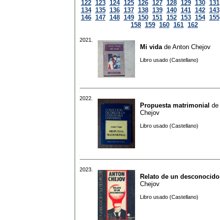
122
123
124
125
126
127
128
129
130
131
134
135
136
137
138
139
140
141
142
143
146
147
148
149
150
151
152
153
154
155
158
159
160
161
162
2021.
Mi vida
de
Anton Chejov
Libro usado (Castellano)
2022.
Propuesta matrimonial
de
Chejov
Libro usado (Castellano)
2023.
Relato de un desconocido
Chejov
Libro usado (Castellano)