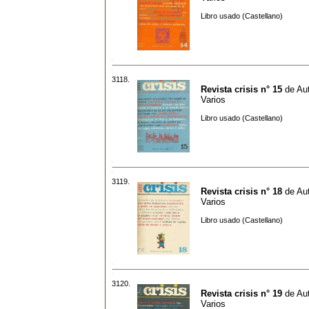
Libro usado (Castellano)
3118.
Revista crisis n° 15
de
Aut
Varios
Libro usado (Castellano)
3119.
Revista crisis n° 18
de
Aut
Varios
Libro usado (Castellano)
3120.
Revista crisis n° 19
de
Aut
Varios