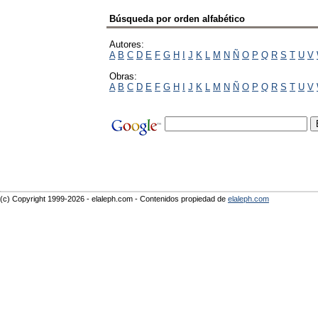
Búsqueda por orden alfabético
Autores:
A
B
C
D
E
F
G
H
I
J
K
L
M
N
Ñ
O
P
Q
R
S
T
U
V
Obras:
A
B
C
D
E
F
G
H
I
J
K
L
M
N
Ñ
O
P
Q
R
S
T
U
V
(c) Copyright 1999-2026 - elaleph.com - Contenidos propiedad de
elaleph.com