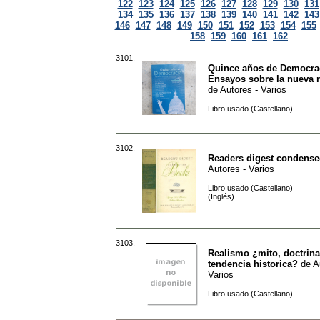
122
123
124
125
126
127
128
129
130
131
134
135
136
137
138
139
140
141
142
143
146
147
148
149
150
151
152
153
154
155
158
159
160
161
162
3101.
Quince años de Democrac
Ensayos sobre la nueva 
de
Autores - Varios
Libro usado (Castellano)
3102.
Readers digest condens
Autores - Varios
Libro usado (Castellano)
(Inglés)
3103.
Realismo ¿mito, doctrina
tendencia historica?
de
A
Varios
Libro usado (Castellano)