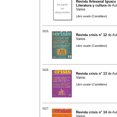
Revista Artesanal Iguazu
Literatura y cultura
de
Aut
Varios
Libro usado (Castellano)
3115.
Revista crisis n° 12
de
Aut
Varios
Libro usado (Castellano)
3116.
Revista crisis n° 13
de
Aut
Varios
Libro usado (Castellano)
3117.
Revista crisis n° 14
de
Aut
Varios