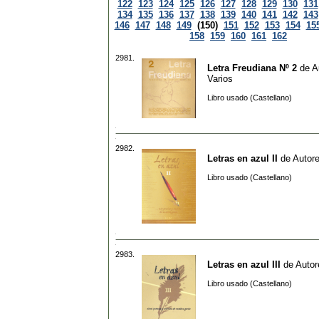
122
123
124
125
126
127
128
129
130
131
134
135
136
137
138
139
140
141
142
143
146
147
148
149
(150)
151
152
153
154
15
158
159
160
161
162
2981.
Letra Freudiana Nº 2
de
A
Varios
Libro usado (Castellano)
2982.
Letras en azul II
de
Autore
Libro usado (Castellano)
2983.
Letras en azul III
de
Autor
Libro usado (Castellano)