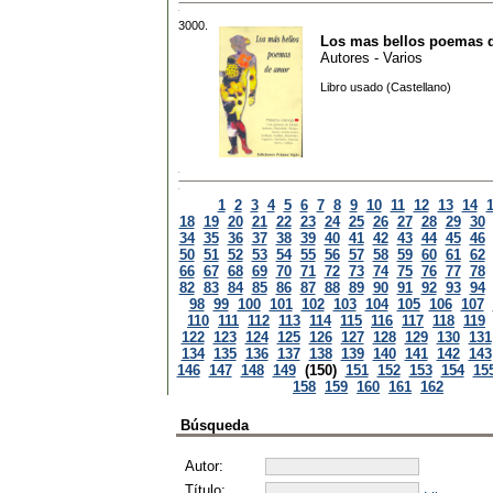
3000.
Los mas bellos poemas 
Autores - Varios
Libro usado (Castellano)
1
2
3
4
5
6
7
8
9
10
11
12
13
14
18
19
20
21
22
23
24
25
26
27
28
29
30
34
35
36
37
38
39
40
41
42
43
44
45
46
50
51
52
53
54
55
56
57
58
59
60
61
62
66
67
68
69
70
71
72
73
74
75
76
77
78
82
83
84
85
86
87
88
89
90
91
92
93
94
98
99
100
101
102
103
104
105
106
107
110
111
112
113
114
115
116
117
118
119
122
123
124
125
126
127
128
129
130
131
134
135
136
137
138
139
140
141
142
143
146
147
148
149
(150)
151
152
153
154
15
158
159
160
161
162
Búsqueda
Autor:
Título: