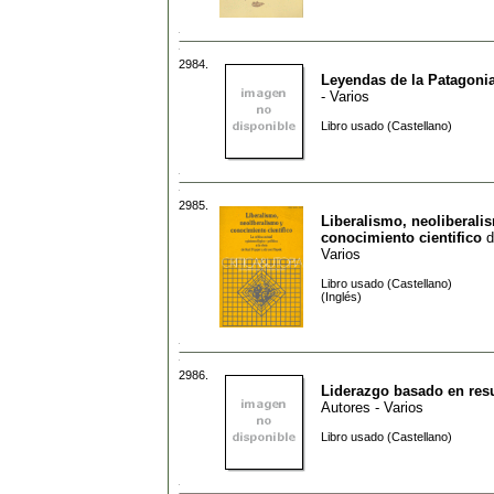
2984.
Leyendas de la Patagoni
- Varios
Libro usado (Castellano)
2985.
Liberalismo, neoliberali
conocimiento cientifico
d
Varios
Libro usado (Castellano)
(Inglés)
2986.
Liderazgo basado en res
Autores - Varios
Libro usado (Castellano)