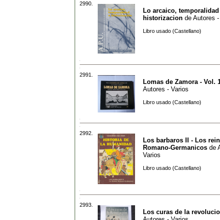
2990.
Lo arcaico, temporalidad
historizacion
de
Autores -
Libro usado (Castellano)
2991.
Lomas de Zamora - Vol. 
Autores - Varios
Libro usado (Castellano)
2992.
Los barbaros II - Los rei
Romano-Germanicos
de
Varios
Libro usado (Castellano)
2993.
Los curas de la revoluci
Autores - Varios