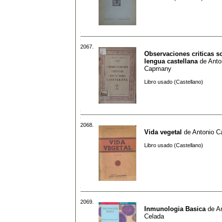
2067.
Observaciones criticas s
lengua castellana
de
Anto
Capmany
Libro usado (Castellano)
2068.
Vida vegetal
de
Antonio C
Libro usado (Castellano)
2069.
Inmunologia Basica
de
A
Celada