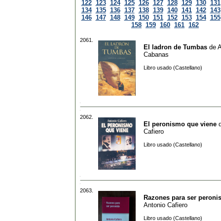
122
123
124
125
126
127
128
129
130
131
134
135
136
137
138
139
140
141
142
143
146
147
148
149
150
151
152
153
154
155
158
159
160
161
162
2061.
El ladron de Tumbas
de
A
Cabanas
Libro usado (Castellano)
2062.
El peronismo que viene
Cafiero
Libro usado (Castellano)
2063.
Razones para ser peronis
Antonio Cafiero
Libro usado (Castellano)