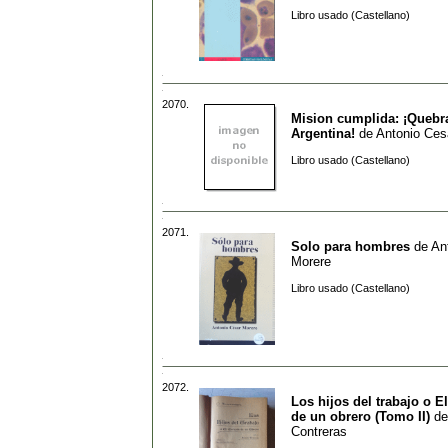
Libro usado (Castellano)
2070.
Mision cumplida: ¡Quebr
Argentina!
de
Antonio Ces
Libro usado (Castellano)
2071.
Solo para hombres
de
An
Morere
Libro usado (Castellano)
2072.
Los hijos del trabajo o E
de un obrero (Tomo II)
d
Contreras