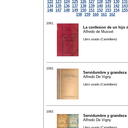
122
123
124
125
126
127
128
129
130
131
134
135
136
137
138
139
140
141
142
143
146
147
148
149
150
151
152
153
154
155
158
159
160
161
162
1061.
La confesion de un hijo d
Alfredo de Musset
Libro usado (Castellano)
1062.
Servidumbre y grandeza m
Alfredo De Vigny
Libro usado (Castellano)
1063.
Servidumbre y grandeza m
Alfredo De Vigny
Libro usado (Castellano)