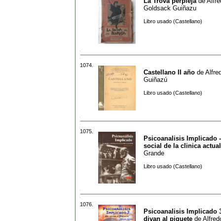
La Trova perpleja
de
Alfr
Goldsack Guiñazu
Libro usado (Castellano)
1074.
Castellano II año
de
Alfre
Guiñazú
Libro usado (Castellano)
1075.
Psicoanalisis Implicado 
social de la clinica actual
Grande
Libro usado (Castellano)
1076.
Psicoanalisis Implicado 3
divan al piquete
de
Alfre