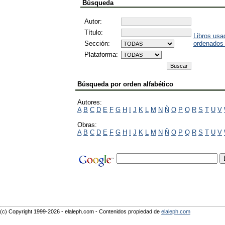
Búsqueda
Autor:
Título:
Libros usa
Sección:
ordenados
Plataforma:
Búsqueda por orden alfabético
Autores:
A
B
C
D
E
F
G
H
I
J
K
L
M
N
Ñ
O
P
Q
R
S
T
U
V
Obras:
A
B
C
D
E
F
G
H
I
J
K
L
M
N
Ñ
O
P
Q
R
S
T
U
V
(c) Copyright 1999-2026 - elaleph.com - Contenidos propiedad de
elaleph.com