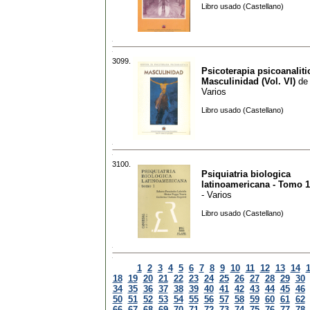
Libro usado (Castellano)
3099.
Psicoterapia psicoanalitic
Masculinidad (Vol. VI)
de
Varios
Libro usado (Castellano)
3100.
Psiquiatria biologica
latinoamericana - Tomo 1
- Varios
Libro usado (Castellano)
1
2
3
4
5
6
7
8
9
10
11
12
13
14
18
19
20
21
22
23
24
25
26
27
28
29
30
34
35
36
37
38
39
40
41
42
43
44
45
46
50
51
52
53
54
55
56
57
58
59
60
61
62
66
67
68
69
70
71
72
73
74
75
76
77
78