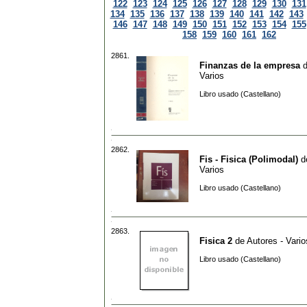
122
123
124
125
126
127
128
129
130
131
134
135
136
137
138
139
140
141
142
143
146
147
148
149
150
151
152
153
154
155
158
159
160
161
162
2861.
Finanzas de la empresa
Varios
Libro usado (Castellano)
2862.
Fis - Fisica (Polimodal)
d
Varios
Libro usado (Castellano)
2863.
Fisica 2
de
Autores - Vario
Libro usado (Castellano)