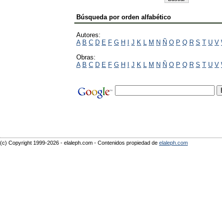
Búsqueda por orden alfabético
Autores:
A
B
C
D
E
F
G
H
I
J
K
L
M
N
Ñ
O
P
Q
R
S
T
U
V
Obras:
A
B
C
D
E
F
G
H
I
J
K
L
M
N
Ñ
O
P
Q
R
S
T
U
V
(c) Copyright 1999-2026 - elaleph.com - Contenidos propiedad de
elaleph.com