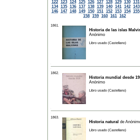
122
123
124
125
126
127
128
129
130
131
134
135
136
137
138
139
140
141
142
143
146
147
148
149
150
151
152
153
154
155
158
159
160
161
162
1861.
Historia de las islas Malvi
Anónimo
Libro usado (Castellano)
1862.
Historia mundial desde 19
Anónimo
Libro usado (Castellano)
1863.
Historia natural
de
Anónim
Libro usado (Castellano)