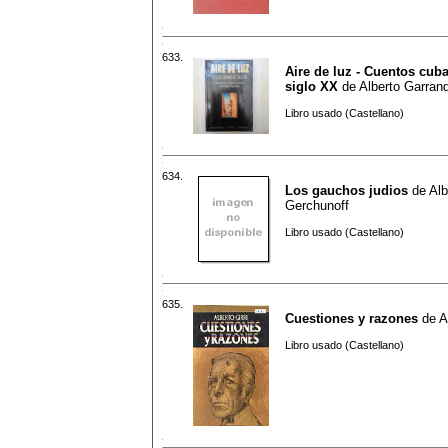
633.
Aire de luz - Cuentos cub
siglo XX
de
Alberto Garran
Libro usado (Castellano)
634.
Los gauchos judios
de
Alb
Gerchunoff
Libro usado (Castellano)
635.
Cuestiones y razones
de
A
Libro usado (Castellano)