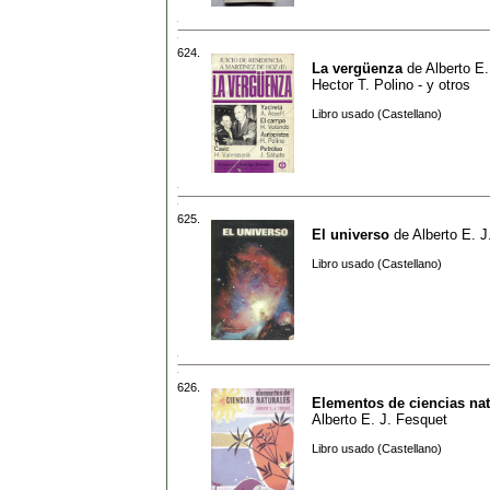
624.
La vergüenza
de
Alberto E.
Hector T. Polino - y otros
Libro usado (Castellano)
625.
El universo
de
Alberto E. J
Libro usado (Castellano)
626.
Elementos de ciencias nat
Alberto E. J. Fesquet
Libro usado (Castellano)