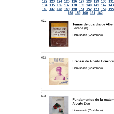
122
123
124
125
126
127
128
129
130
131
134
135
136
137
138
139
140
141
142
143
146
147
148
149
150
151
152
153
154
155
158
159
160
161
162
621.
Temas de guardia
de
Alber
Levene (h)
Libro usado (Castellano)
622.
Frenesi
de
Alberto Doming
Libro usado (Castellano)
623.
Fundamentos de la matem
Alberto Dou
Libro usado (Castellano)