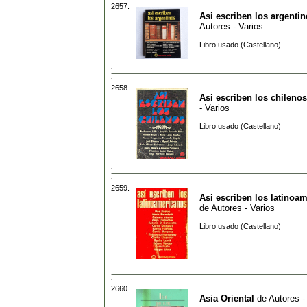
2657.
Asi escriben los argenti
Autores - Varios
Libro usado (Castellano)
2658.
Asi escriben los chilenos
- Varios
Libro usado (Castellano)
2659.
Asi escriben los latinoa
de
Autores - Varios
Libro usado (Castellano)
2660.
Asia Oriental
de
Autores -