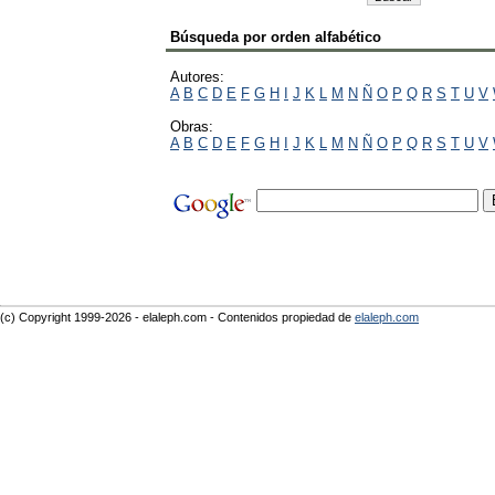
Búsqueda por orden alfabético
Autores:
A
B
C
D
E
F
G
H
I
J
K
L
M
N
Ñ
O
P
Q
R
S
T
U
V
Obras:
A
B
C
D
E
F
G
H
I
J
K
L
M
N
Ñ
O
P
Q
R
S
T
U
V
(c) Copyright 1999-2026 - elaleph.com - Contenidos propiedad de
elaleph.com