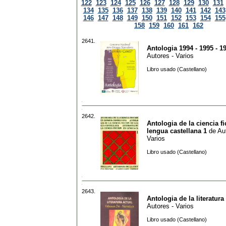
122
123
124
125
126
127
128
129
130
131
134
135
136
137
138
139
140
141
142
143
146
147
148
149
150
151
152
153
154
155
158
159
160
161
162
2641.
Antologia 1994 - 1995 - 1
Autores - Varios
Libro usado (Castellano)
2642.
Antologia de la ciencia f
lengua castellana 1
de
Au
Varios
Libro usado (Castellano)
2643.
Antologia de la literatura
Autores - Varios
Libro usado (Castellano)