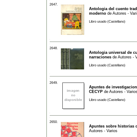
2647.
Antologia del cuento trad
moderno
de
Autores - Var
Libro usado (Castellano)
2648.
Antologia universal de c
narraciones
de
Autores - 
Libro usado (Castellano)
2649.
Apuntes de investigacion
CECYP
de
Autores - Vario
Libro usado (Castellano)
2650.
Apuntes sobre historias 
Autores - Varios