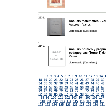
2639.
Analisis matematico - Vol
Autores - Varios
Libro usado (Castellano)
2640.
Analisis politico y propu
pedagogicas (Tomo 1)
d
Varios
Libro usado (Castellano)
1
2
3
4
5
6
7
8
9
10
11
12
13
14
18
19
20
21
22
23
24
25
26
27
28
29
30
34
35
36
37
38
39
40
41
42
43
44
45
46
50
51
52
53
54
55
56
57
58
59
60
61
62
66
67
68
69
70
71
72
73
74
75
76
77
78
82
83
84
85
86
87
88
89
90
91
92
93
94
98
99
100
101
102
103
104
105
106
107
110
111
112
113
114
115
116
117
118
119
122
123
124
125
126
127
128
129
130
131