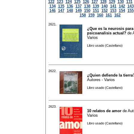
122
123
124
125
126
127
128
129
130
131
134
135
136
137
138
139
140
141
142
143
146
147
148
149
150
151
152
153
154
155
158
159
160
161
162
2621.
¿Que es la neurosis para
psicoanalisis actual?
de
Varios
Libro usado (Castellano)
2622.
¿Quien defiende la tierra
Autores - Varios
Libro usado (Castellano)
2623.
10 relatos de amor
de
Aut
Varios
Libro usado (Castellano)