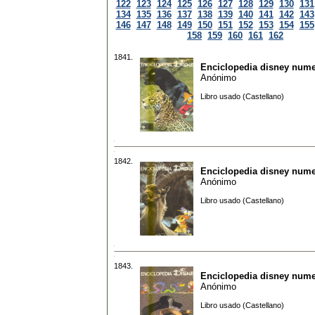
122
123
124
125
126
127
128
129
130
131
134
135
136
137
138
139
140
141
142
143
146
147
148
149
150
151
152
153
154
155
158
159
160
161
162
1841.
Enciclopedia disney nume
Anónimo
Libro usado (Castellano)
1842.
Enciclopedia disney nume
Anónimo
Libro usado (Castellano)
1843.
Enciclopedia disney nume
Anónimo
Libro usado (Castellano)