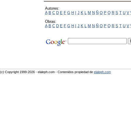
Autores:
A
B
C
D
E
F
G
H
I
J
K
L
M
N
Ñ
O
P
Q
R
S
T
U
V
Obras:
A
B
C
D
E
F
G
H
I
J
K
L
M
N
Ñ
O
P
Q
R
S
T
U
V
(c) Copyright 1999-2026 - elaleph.com - Contenidos propiedad de
elaleph.com