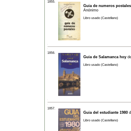
1855.
Guia de numeros postales
Anónimo
Libro usado (Castellano)
1856.
Guia de Salamanca hoy
d
Libro usado (Castellano)
1857.
Guia del estudiante 1980
d
Libro usado (Castellano)