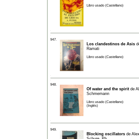
Libro usado (Castellano)
947.
Los clandestinos de Asis
d
Ramati
Libro usado (Castellano)
948.
Of water and the spirit
de
A
Schmemann
Libro usado (Castellano)
(Inglés)
949.
Blocking oscillators
de
Ale
Schure, Ph