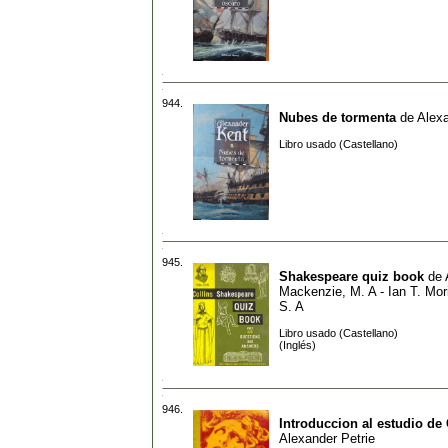
944.
Nubes de tormenta
de
Alex
Libro usado (Castellano)
945.
Shakespeare quiz book
de
Mackenzie, M. A - Ian T. Mor
S. A
Libro usado (Castellano)
(Inglés)
946.
Introduccion al estudio de
Alexander Petrie