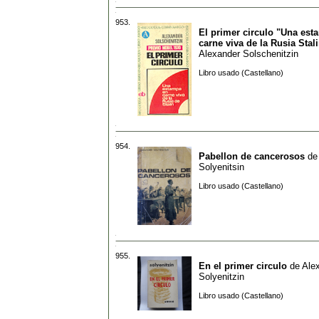
953.
El primer circulo "Una est
carne viva de la Rusia Stal
Alexander Solschenitzin
Libro usado (Castellano)
954.
Pabellon de cancerosos
d
Solyenitsin
Libro usado (Castellano)
955.
En el primer circulo
de
Ale
Solyenitzin
Libro usado (Castellano)