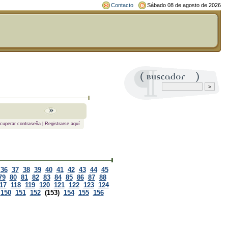
Contacto
Sábado 08 de agosto de 2026
cuperar contraseña
|
Registrarse aquí
36
37
38
39
40
41
42
43
44
45
79
80
81
82
83
84
85
86
87
88
17
118
119
120
121
122
123
124
150
151
152
(153)
154
155
156