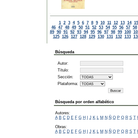
1
2
3
4
5
6
7
8
9
10
11
12
13
14
1
46
47
48
49
50
51
52
53
54
55
56
57
58
89
90
91
92
93
94
95
96
97
98
99
100
10
125
126
127
128
129
130
131
132
133
13
Búsqueda
Autor:
Título:
Sección:
Plataforma:
Búsqueda por orden alfabético
Autores:
A
B
C
D
E
F
G
H
I
J
K
L
M
N
Ñ
O
P
Q
R
S
T
Obras:
A
B
C
D
E
F
G
H
I
J
K
L
M
N
Ñ
O
P
Q
R
S
T