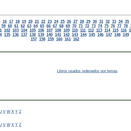
5
16
17
18
19
20
21
22
23
24
25
26
27
28
29
30
31
32
33
34
35
59
60
61
62
63
64
65
66
67
68
69
70
71
72
73
74
75
76
77
78
1
102
103
104
105
106
107
108
109
110
111
112
113
114
115
116
1
4
135
136
137
138
139
140
141
142
143
144
145
146
147
148
149
157
158
159
160
161
162
Libros usados ordenados por temas
U
V
W
X
Y
Z
U
V
W
X
Y
Z