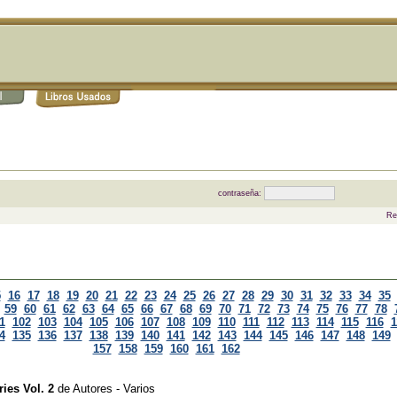
contraseña:
Re
5
16
17
18
19
20
21
22
23
24
25
26
27
28
29
30
31
32
33
34
35
59
60
61
62
63
64
65
66
67
68
69
70
71
72
73
74
75
76
77
78
1
102
103
104
105
106
107
108
109
110
111
112
113
114
115
116
1
4
135
136
137
138
139
140
141
142
143
144
145
146
147
148
149
157
158
159
160
161
162
ies Vol. 2
de
Autores - Varios