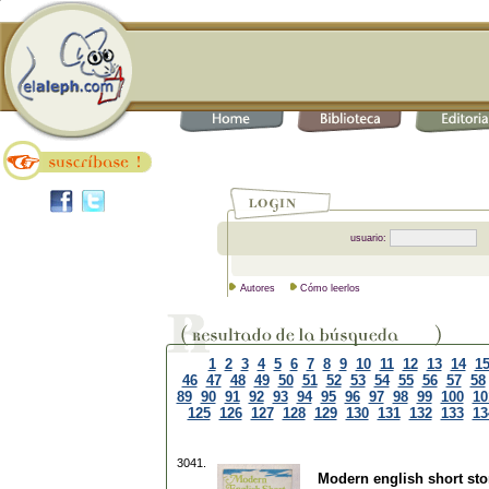
usuario:
Autores
Cómo leerlos
1
2
3
4
5
6
7
8
9
10
11
12
13
14
1
46
47
48
49
50
51
52
53
54
55
56
57
58
89
90
91
92
93
94
95
96
97
98
99
100
10
125
126
127
128
129
130
131
132
133
13
3041.
Modern english short stor