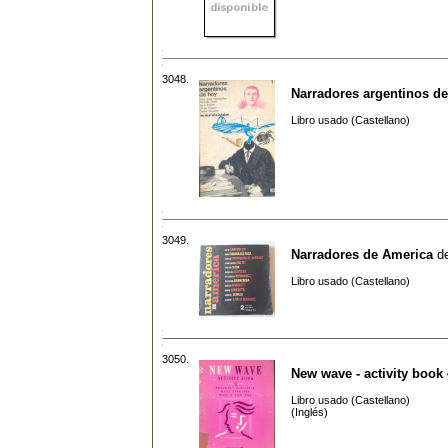
3048.
Narradores argentinos d
Libro usado (Castellano)
3049.
Narradores de America
d
Libro usado (Castellano)
3050.
New wave - activity book 
Libro usado (Castellano)
(Inglés)