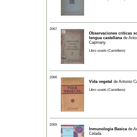
2067.
Observaciones criticas s
lengua castellana
de
Anto
Capmany
Libro usado (Castellano)
2068.
Vida vegetal
de
Antonio C
Libro usado (Castellano)
2069.
Inmunologia Basica
de
A
Celada