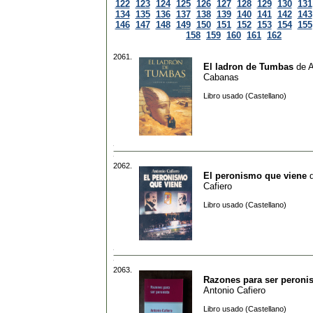
122
123
124
125
126
127
128
129
130
131
134
135
136
137
138
139
140
141
142
143
146
147
148
149
150
151
152
153
154
155
158
159
160
161
162
2061.
El ladron de Tumbas
de
A
Cabanas
Libro usado (Castellano)
2062.
El peronismo que viene
Cafiero
Libro usado (Castellano)
2063.
Razones para ser peronis
Antonio Cafiero
Libro usado (Castellano)