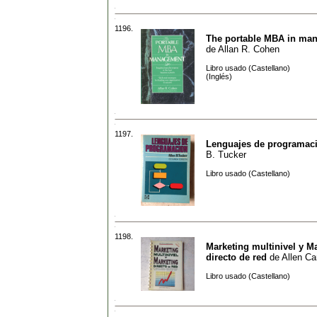
1196.
The portable MBA in ma
de
Allan R. Cohen
Libro usado (Castellano)
(Inglés)
1197.
Lenguajes de programac
B. Tucker
Libro usado (Castellano)
1198.
Marketing multinivel y M
directo de red
de
Allen Ca
Libro usado (Castellano)