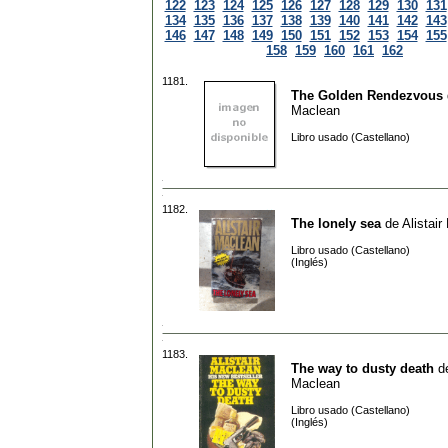
122
123
124
125
126
127
128
129
130
131
134
135
136
137
138
139
140
141
142
143
146
147
148
149
150
151
152
153
154
155
158
159
160
161
162
1181.
The Golden Rendezvous
Maclean
Libro usado (Castellano)
1182.
The lonely sea
de
Alistai
Libro usado (Castellano)
(Inglés)
1183.
The way to dusty death
d
Maclean
Libro usado (Castellano)
(Inglés)