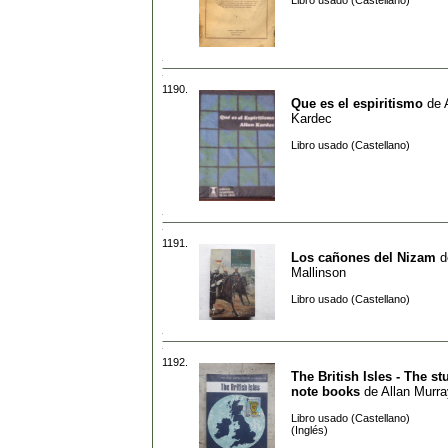
Libro usado (Castellano)
1190.
Que es el espiritismo
de
Kardec
Libro usado (Castellano)
1191.
Los cañones del Nizam
d
Mallinson
Libro usado (Castellano)
1192.
The British Isles - The s
note books
de
Allan Murra
Libro usado (Castellano)
(Inglés)