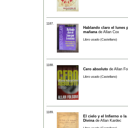
1187.
Hablando claro el lunes p
mañana
de
Allan Cox
Libro usado (Castellano)
1188.
Cero absoluto
de
Allan F
Libro usado (Castellano)
1189.
El cielo y el Infierno o la
Divina
de
Allan Kardec