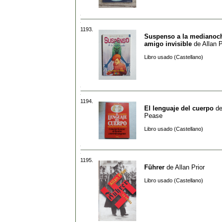
1193.
Suspenso a la medianoch
amigo invisible
de
Allan P
Libro usado (Castellano)
1194.
El lenguaje del cuerpo
d
Pease
Libro usado (Castellano)
1195.
Führer
de
Allan Prior
Libro usado (Castellano)