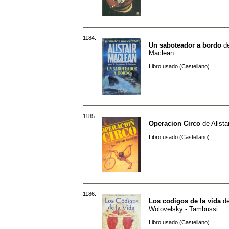
1184.
Un saboteador a bordo
d
Maclean
Libro usado (Castellano)
1185.
Operacion Circo
de
Alist
Libro usado (Castellano)
1186.
Los codigos de la vida
d
Wolovelsky - Tambussi
Libro usado (Castellano)