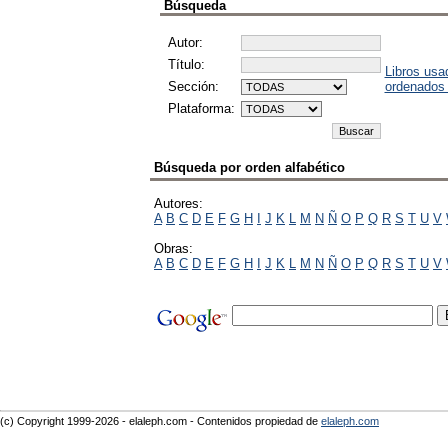
Búsqueda
Autor:
Título:
Libros usa
Sección:
ordenados
Plataforma:
Búsqueda por orden alfabético
Autores:
A
B
C
D
E
F
G
H
I
J
K
L
M
N
Ñ
O
P
Q
R
S
T
U
V
Obras:
A
B
C
D
E
F
G
H
I
J
K
L
M
N
Ñ
O
P
Q
R
S
T
U
V
(c) Copyright 1999-2026 - elaleph.com - Contenidos propiedad de
elaleph.com